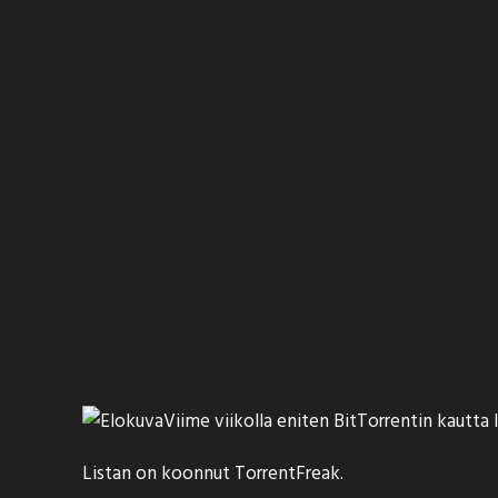
Viime viikolla eniten BitTorrentin kautta l
Listan on koonnut
TorrentFreak
.