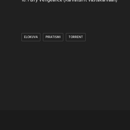
10. Furry Vengeance (Karvaturrit vastakarvaan)
ELOKUVA
PIRATISMI
TORRENT