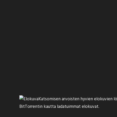
Katsomisen arvoisten hyvien elokuvien löyt
BitTorrentin kautta ladatuimmat elokuvat.