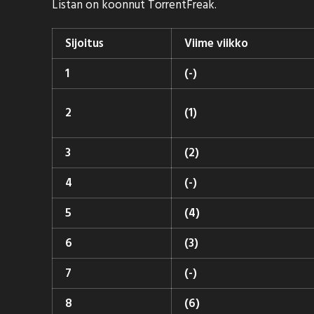
Listan on koonnut
TorrentFreak
.
Sijoitus
Viime viikko
1
(-)
2
(1)
3
(2)
4
(-)
5
(4)
6
(3)
7
(-)
8
(6)