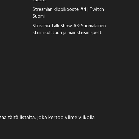
katsot?
Streamian klippikooste #4 | Twitch
Suomi
Streamia Talk Show #3: Suomalainen
striimikulttuuri ja mainstream-pelit
 tältä listalta, joka kertoo viime viikolla