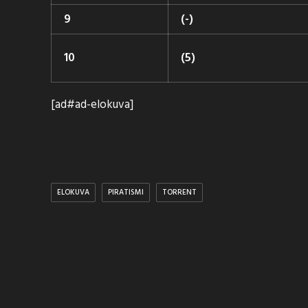
9
(-)
10
(5)
[ad#ad-elokuva]
ELOKUVA
PIRATISMI
TORRENT