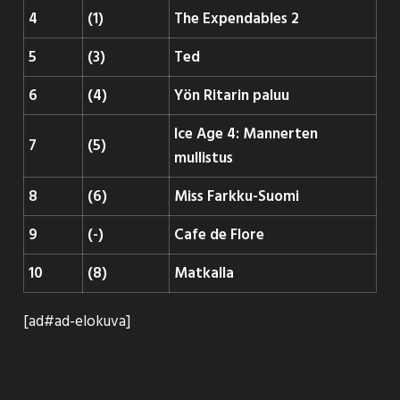
4
(1)
The Expendables 2
5
(3)
Ted
6
(4)
Yön Ritarin paluu
Ice Age 4: Mannerten
7
(5)
mullistus
8
(6)
Miss Farkku-Suomi
9
(-)
Cafe de Flore
10
(8)
Matkalla
[ad#ad-elokuva]