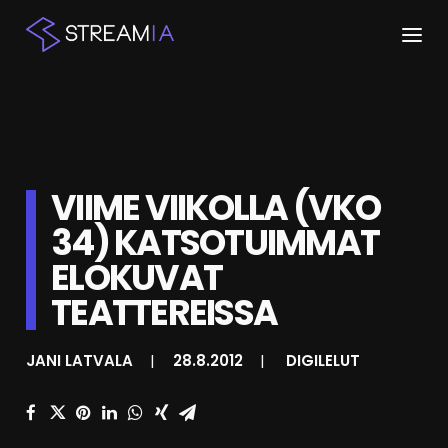
ETUSIVU
ARTIKKELIT
VIIME VIIKOLLA (VKO
STREAMIT
34) KATSOTUIMMAT
KESKUSTELU
ELOKUVAT
SHOP
TEATTEREISSA
JANI LATVALA
|
28.8.2012
|
DIGILELUT
HAKU