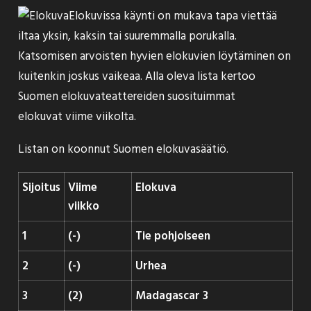
Elokuvissa käynti on mukava tapa viettää
iltaa yksin, kaksin tai suuremmalla porukalla.
Katsomisen arvoisten hyvien elokuvien löytäminen on
kuitenkin joskus vaikeaa. Alla oleva lista kertoo
Suomen elokuvateattereiden suosituimmat
elokuvat viime viikolta.
Listan on koonnut
Suomen elokuvasäätiö
.
Sijoitus
Viime
Elokuva
viikko
1
(-)
Tie pohjoiseen
2
(-)
Urhea
3
(2)
Madagascar 3