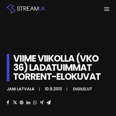
ETUSIVU
ARTIKKELIT
STREAMIT
VIIME VIIKOLLA (VKO
36) LADATUIMMAT
KESKUSTELU
TORRENT-ELOKUVAT
SHOP
JANI LATVALA
|
10.9.2013
|
DIGILELUT
HAKU