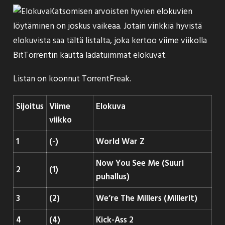
Katsomisen arvoisten hyvien elokuvien
löytäminen on joskus vaikeaa. Jotain vinkkiä hyvistä
elokuvista saa tältä listalta, joka kertoo viime viikolla
BitTorrentin kautta ladatuimmat elokuvat.
Listan on koonnut
TorrentFreak
.
Sijoitus
Viime
Elokuva
viikko
1
(-)
World War Z
Now You See Me (Suuri
2
(1)
puhallus)
3
(2)
We’re The Millers (Millerit)
4
(4)
Kick-Ass 2