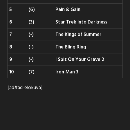
5
(6)
Pain & Gain
6
(3)
Star Trek Into Darkness
7
(-)
The Kings of Summer
8
(-)
The Bling Ring
9
(-)
I Spit On Your Grave 2
10
(7)
Iron Man 3
[ad#ad-elokuva]