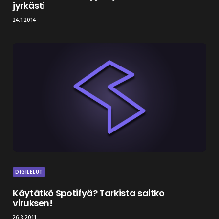
jyrkästi
24.1.2014
DIGILELUT
Käytätkö Spotifyä? Tarkista saitko
viruksen!
26.3.2011