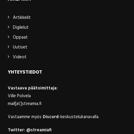
Artikkelit
Digilelut
Oppaat
Uutiset
Videot
YHTEYSTIEDOT
Vastaava päätoimittaja:
Ville Polvela
mail[at]streamia.fi
Vastaamme myös
Discord
-keskustelukanavalla.
Twitter:
@streamiafi