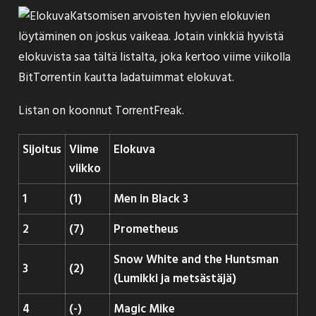
Katsomisen arvoisten hyvien elokuvien
löytäminen on joskus vaikeaa. Jotain vinkkiä hyvistä
elokuvista saa tältä listalta, joka kertoo viime viikolla
BitTorrentin kautta ladatuimmat elokuvat.
Listan on koonnut
TorrentFreak
.
Sijoitus
Viime
Elokuva
viikko
1
(1)
Men in Black 3
2
(7)
Prometheus
Snow White and the Huntsman
3
(2)
(Lumikki ja metsästäjä)
4
(-)
Magic Mike