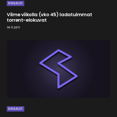
DIGILELUT
Viime viikolla (vko 45) ladatuimmat
torrent-elokuvat
14.11.2011
DIGILELUT