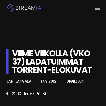
ETUSIVU
ARTIKKELIT
STREAMIT
VIIME VIIKOLLA (VKO
37) LADATUIMMAT
KESKUSTELU
TORRENT-ELOKUVAT
SHOP
JANI LATVALA
|
17.9.2012
|
DIGILELUT
HAKU