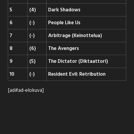
5
(4)
Dark Shadows
6
(-)
People Like Us
7
(-)
Arbitrage (Keinottelua)
8
(6)
The Avengers
9
(5)
The Dictator (Diktaattori)
10
(-)
Resident Evil: Retribution
[ad#ad-elokuva]