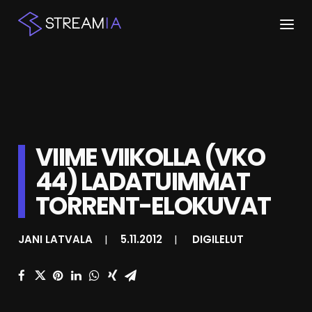
ETUSIVU
ARTIKKELIT
STREAMIT
VIIME VIIKOLLA (VKO
44) LADATUIMMAT
KESKUSTELU
TORRENT-ELOKUVAT
SHOP
JANI LATVALA
|
5.11.2012
|
DIGILELUT
HAKU