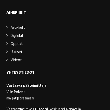
AIHEPIIRIT
Artikkelit
Digilelut
Oppaat
Uutiset
Videot
YHTEYSTIEDOT
Vastaava päätoimittaja:
Ville Polvela
mail[at]streamia.fi
Vastaamme myös
Discord
-keskustelukanavalla.