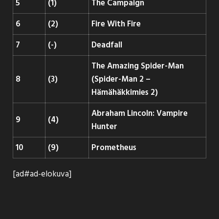
5
(1)
The Campaign
6
(2)
Fire With Fire
7
(-)
Deadfall
The Amazing Spider-Man
8
(3)
(Spider-Man 2 –
Hämähäkkimies 2)
Abraham Lincoln: Vampire
9
(4)
Hunter
10
(9)
Prometheus
[ad#ad-elokuva]