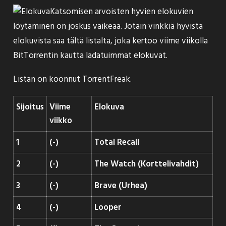
Katsomisen arvoisten hyvien elokuvien
löytäminen on joskus vaikeaa. Jotain vinkkiä hyvistä
elokuvista saa tältä listalta, joka kertoo viime viikolla
BitTorrentin kautta ladatuimmat elokuvat.
Listan on koonnut
TorrentFreak
.
Sijoitus
Viime
Elokuva
viikko
1
(-)
Total Recall
2
(-)
The Watch (Korttelivahdit)
3
(-)
Brave (Urhea)
4
(-)
Looper