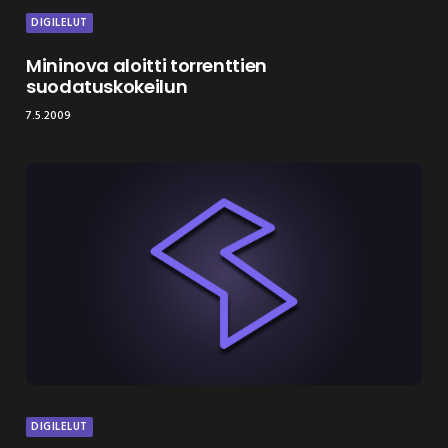
DIGILELUT
Mininova aloitti torrenttien
suodatuskokeilun
7.5.2009
DIGILELUT