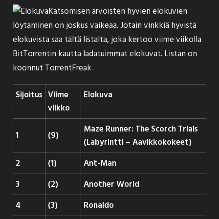
Katsomisen arvoisten hyvien elokuvien
löytäminen on joskus vaikeaa. Jotain vinkkiä hyvistä
elokuvista saa tältä listalta, joka kertoo viime viikolla
BitTorrentin kautta ladatuimmat elokuvat. Listan on
koonnut
TorrentFreak
.
Sijoitus
Viime
Elokuva
viikko
Maze Runner: The Scorch Trials
1
(9)
(Labyrintti – Aavikkokokeet)
2
(1)
Ant-Man
3
(2)
Another World
4
(3)
Ronaldo