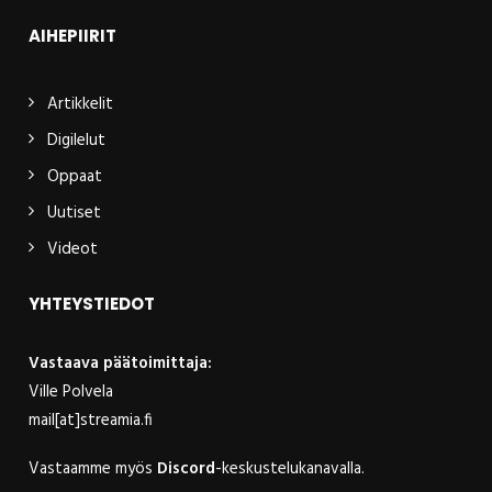
AIHEPIIRIT
Artikkelit
Digilelut
Oppaat
Uutiset
Videot
YHTEYSTIEDOT
Vastaava päätoimittaja:
Ville Polvela
mail[at]streamia.fi
Vastaamme myös
Discord
-keskustelukanavalla.