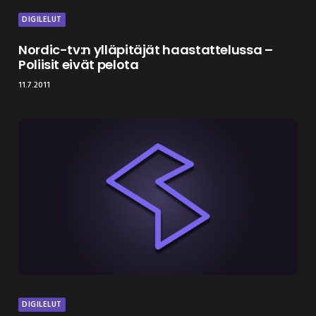
DIGILELUT
Nordic-tv:n ylläpitäjät haastattelussa –
Poliisit eivät pelota
11.7.2011
DIGILELUT