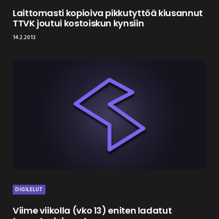
Laittomasti kopioiva pikkutyttöä kiusannut
TTVK joutui kostoiskun kynsiin
14.2.2013
DIGILELUT
Viime viikolla (vko 13) eniten ladatut