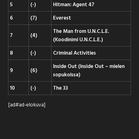
5
(-)
Hitman: Agent 47
6
(7)
Everest
The Man from U.N.C.L.E.
7
(4)
(Koodinimi U.N.C.L.E.)
8
(-)
Criminal Activities
Inside Out (Inside Out – mielen
9
(6)
sopukoissa)
10
(-)
The 33
[ad#ad-elokuva]