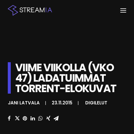
ETUSIVU
ARTIKKELIT
STREAMIT
VIIME VIIKOLLA (VKO
47) LADATUIMMAT
KESKUSTELU
TORRENT-ELOKUVAT
SHOP
JANI LATVALA
|
23.11.2015
|
DIGILELUT
HAKU