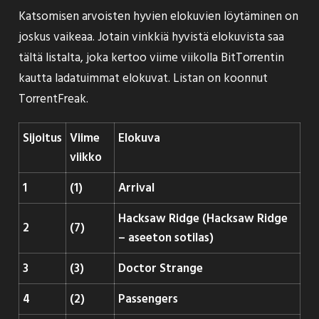
Katsomisen arvoisten hyvien elokuvien löytäminen on
joskus vaikeaa. Jotain vinkkiä hyvistä elokuvista saa
tältä listalta, joka kertoo viime viikolla BitTorrentin
kautta ladatuimmat elokuvat. Listan on koonnut
TorrentFreak
.
Sijoitus
Viime
Elokuva
viikko
1
(1)
Arrival
Hacksaw Ridge (Hacksaw Ridge
2
(7)
– aseeton sotilas)
3
(3)
Doctor Strange
4
(2)
Passengers