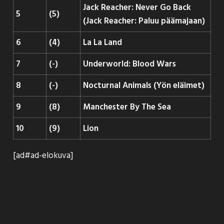
Jack Reacher: Never Go Back
5
(5)
(Jack Reacher: Paluu päämajaan)
6
(4)
La La Land
7
(-)
Underworld: Blood Wars
8
(-)
Nocturnal Animals (Yön eläimet)
9
(8)
Manchester By The Sea
10
(9)
Lion
[ad#ad-elokuva]