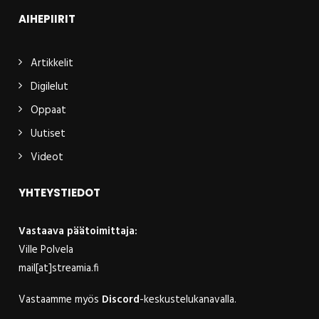
AIHEPIIRIT
Artikkelit
Digilelut
Oppaat
Uutiset
Videot
YHTEYSTIEDOT
Vastaava päätoimittaja:
Ville Polvela
mail[at]streamia.fi
Vastaamme myös
Discord
-keskustelukanavalla.