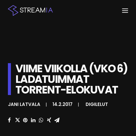
ETUSIVU
ARTIKKELIT
STREAMIT
VIIME VIIKOLLA (VKO 6)
LADATUIMMAT
KESKUSTELU
TORRENT-ELOKUVAT
SHOP
JANI LATVALA
|
14.2.2017
|
DIGILELUT
HAKU