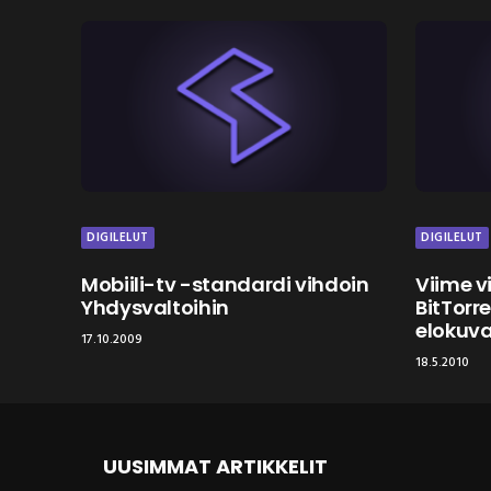
DIGILELUT
DIGILELUT
Mobiili-tv -standardi vihdoin
Viime vi
Yhdysvaltoihin
BitTorr
elokuv
17.10.2009
18.5.2010
UUSIMMAT ARTIKKELIT