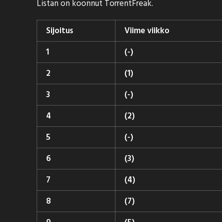
Listan on koonnut
TorrentFreak
.
Sijoitus
Viime viikko
1
(-)
2
(1)
3
(-)
4
(2)
5
(-)
6
(3)
7
(4)
8
(7)