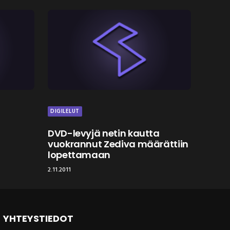
DIGILELUT
DVD-levyjä netin kautta
vuokrannut Zediva määrättiin
lopettamaan
2.11.2011
YHTEYSTIEDOT