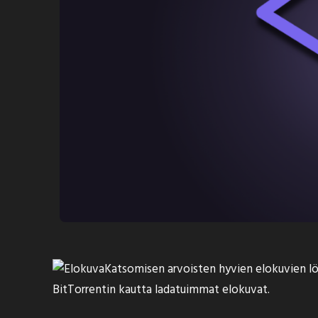
Katsomisen arvoisten hyvien elokuvien löyt
BitTorrentin kautta ladatuimmat elokuvat.