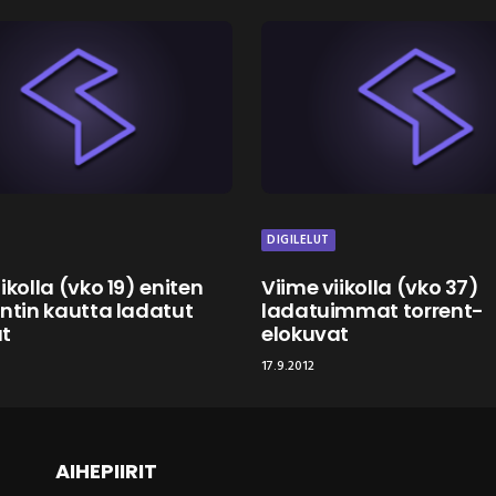
DIGILELUT
ikolla (vko 19) eniten
Viime viikolla (vko 37)
entin kautta ladatut
ladatuimmat torrent-
at
elokuvat
17.9.2012
AIHEPIIRIT