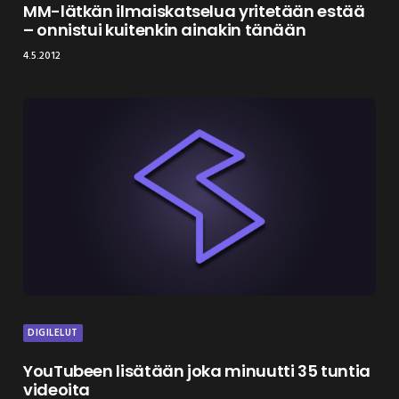
MM-lätkän ilmaiskatselua yritetään estää
– onnistui kuitenkin ainakin tänään
4.5.2012
DIGILELUT
YouTubeen lisätään joka minuutti 35 tuntia
videoita