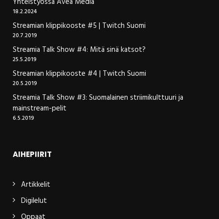
Yhteistyössä Avea Media
18.2.2024
Streamian klippikooste #5 | Twitch Suomi
20.7.2019
Streamia Talk Show #4: Mitä sinä katsot?
25.5.2019
Streamian klippikooste #4 | Twitch Suomi
20.5.2019
Streamia Talk Show #3: Suomalainen striimikulttuuri ja
mainstream-pelit
6.5.2019
AIHEPIIRIT
Artikkelit
Digilelut
Oppaat