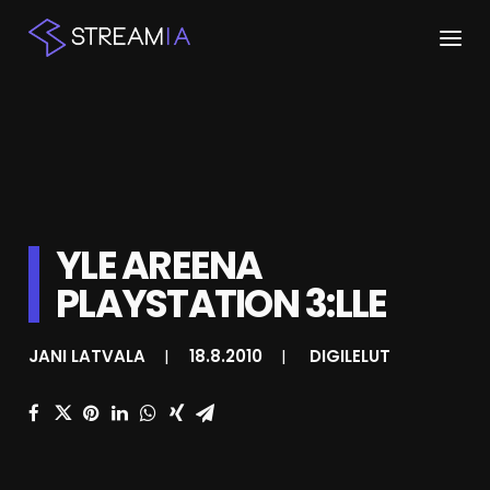
ETUSIVU
ARTIKKELIT
STREAMIT
YLE AREENA
KESKUSTELU
PLAYSTATION 3:LLE
SHOP
JANI LATVALA
|
18.8.2010
|
DIGILELUT
HAKU