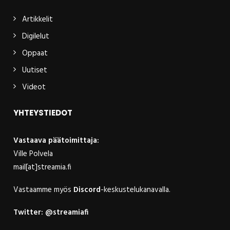
Artikkelit
Digilelut
Oppaat
Uutiset
Videot
YHTEYSTIEDOT
Vastaava päätoimittaja:
Ville Polvela
mail[at]streamia.fi
Vastaamme myös
Discord
-keskustelukanavalla.
Twitter:
@streamiafi