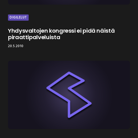
DIGILELUT
Yhdysvaltojen kongressi ei pidä näistä
piraattipalveluista
20.5.2010