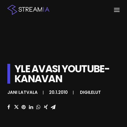
ETUSIVU
ARTIKKELIT
STREAMIT
YLE AVASI YOUTUBE-
KESKUSTELU
KANAVAN
SHOP
JANI LATVALA
|
20.1.2010
|
DIGILELUT
HAKU