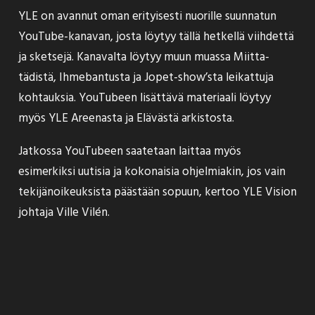
YLE on avannut
oman erityisesti nuorille suunnatun
YouTube-kanavan
, josta löytyy tällä hetkellä viihdettä
ja sketsejä. Kanavalta löytyy muun muassa Miitta-
tädistä, Ihmebantusta ja Jopet-show’sta leikattuja
kohtauksia. YouTubeen lisättävä materiaali löytyy
myös YLE Areenasta ja Elävästä arkistosta.
Jatkossa YouTubeen saatetaan laittaa myös
esimerkiksi uutisia ja kokonaisia ohjelmiakin, jos vain
tekijänoikeuksista päästään sopuun, kertoo YLE Vision
johtaja Ville Vilén.