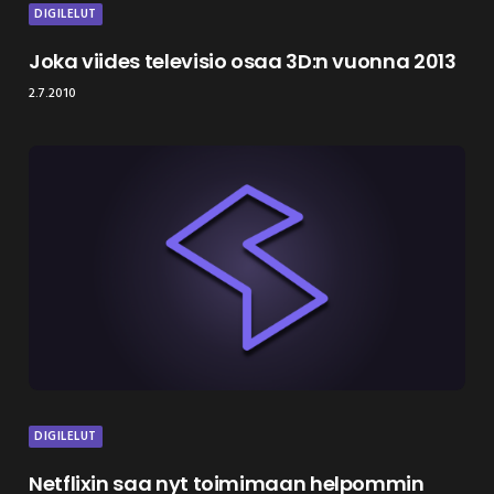
DIGILELUT
Joka viides televisio osaa 3D:n vuonna 2013
2.7.2010
DIGILELUT
Netflixin saa nyt toimimaan helpommin