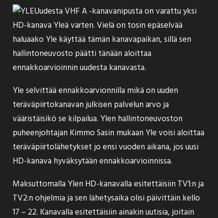
Uudesta VHF A -kanavanipusta on varattu yksi
HD-kanava Yleä varten. Vielä on tosin epäselvää
haluaako Yle käyttää tämän kanavapaikan, sillä sen
hallintoneuvosto päätti tänään aloittaa
ennakkoarvioinnin
uudesta kanavasta.
Yle selvittää ennakkoarvionnilla mikä on uuden
teräväpiirtokanavan julkisen palvelun arvo ja
vääristäisikö se kilpailua. Ylen hallintoneuvoston
puheenjohtajan Kimmo Sasin mukaan Yle voisi aloittaa
teräväpiirtolähetykset jo ensi vuoden aikana, jos uusi
HD-kanava hyväksytään ennakkoarvioinnissa.
Maksuttomalla Ylen HD-kanavalla esitettäisiin TV1:n ja
TV2:n ohjelmia ja sen lähetysaika olisi päivittäin kello
17 – 22. Kanavalla esitettäisiin ainakin uutisia, joitain