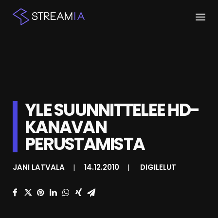
ETUSIVU
ARTIKKELIT
STREAMIT
YLE SUUNNITTELEE HD-
KANAVAN
KESKUSTELU
PERUSTAMISTA
SHOP
JANI LATVALA
|
14.12.2010
|
DIGILELUT
HAKU