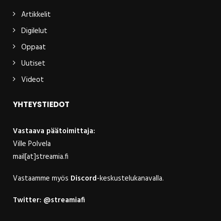
Artikkelit
Digilelut
Oppaat
Uutiset
Videot
YHTEYSTIEDOT
Vastaava päätoimittaja:
Ville Polvela
mail[at]streamia.fi
Vastaamme myös
Discord
-keskustelukanavalla.
Twitter:
@streamiafi