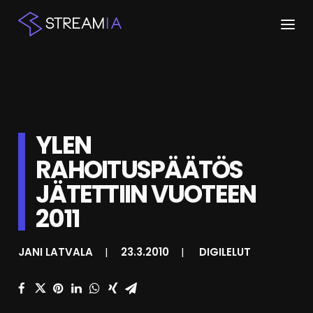
ETUSIVU
ARTIKKELIT
YLEN
STREAMIT
RAHOITUSPÄÄTÖS
KESKUSTELU
JÄTETTIIN VUOTEEN
SHOP
2011
JANI LATVALA
|
23.3.2010
|
DIGILELUT
HAKU