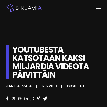
ETUSIVU
ARTIKKELIT
YOUTUBESTA
STREAMIT
KATSOTAAN KAKSI
KESKUSTELU
MILJARDIA VIDEOTA
SHOP
PÄIVITTÄIN
JANI LATVALA
|
17.5.2010
|
DIGILELUT
HAKU