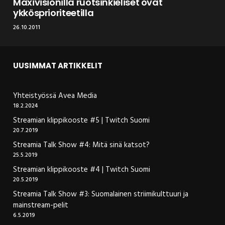
Maxivisionilla ruotsinkieliset ovat
ykkösprioriteetilla
26.10.2011
UUSIMMAT ARTIKKELIT
Yhteistyössä Avea Media
18.2.2024
Streamian klippikooste #5 | Twitch Suomi
20.7.2019
Streamia Talk Show #4: Mitä sinä katsot?
25.5.2019
Streamian klippikooste #4 | Twitch Suomi
20.5.2019
Streamia Talk Show #3: Suomalainen striimikulttuuri ja
mainstream-pelit
6.5.2019