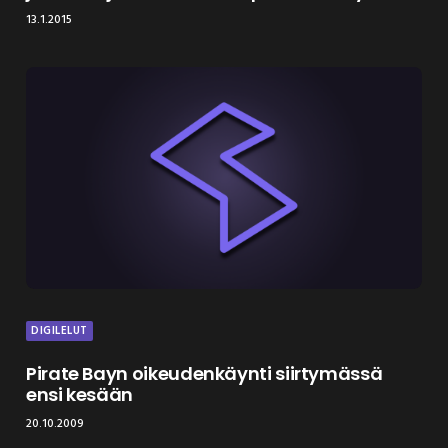
13.1.2015
DIGILELUT
Pirate Bayn oikeudenkäynti siirtymässä
ensi kesään
20.10.2009