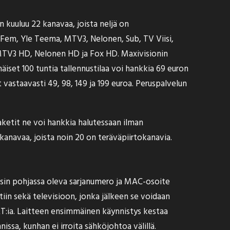
 kuuluu 22 kanavaa, joista neljä on
e Fem, Yle Teema, MTV3, Nelonen, Sub, TV Viisi,
MTV3 HD, Nelonen HD ja Fox HD. Maxivisionin
äiset 100 tuntia tallennustilaa voi hankkia 69 euron
t vastaavasti 49, 98, 149 ja 199 euroa. Peruspalvelun
aketit ne voi hankkia halutessaan ilman
kanavaa, joista noin 20 on teräväpiirtokanavia.
oksin pohjassa oleva sarjanumero ja MAC-osoite
tiin sekä televisioon, jonka jälkeen se voidaan
NAT:ia. Laitteen ensimmäinen käynnistys kestaa
nissa, kunhan ei irroita sähköjohtoa välillä.