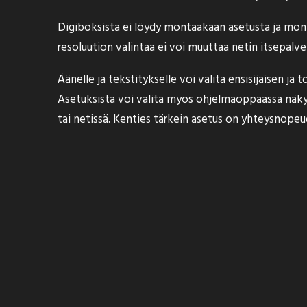
Digiboksista ei löydy montaakaan asetusta ja moni
resoluution valintaa ei voi muuttaa netin itsepalv
Äänelle ja tekstitykselle voi valita ensisijaisen ja 
Asetuksista voi valita myös ohjelmaoppaassa näkyv
tai netissä. Kenties tärkein asetus on yhteysnopeu