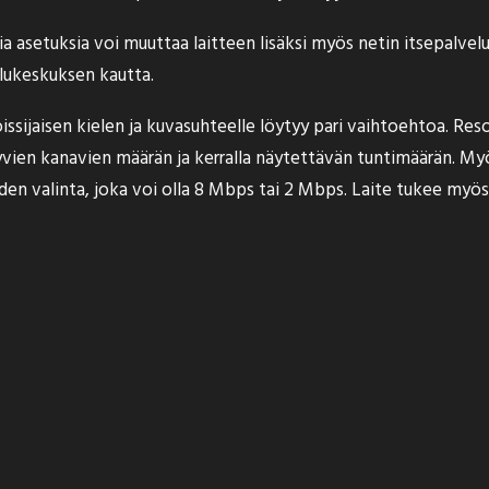
a asetuksia voi muuttaa laitteen lisäksi myös netin itsepalvel
elukeskuksen kautta.
toissijaisen kielen ja kuvasuhteelle löytyy pari vaihtoehtoa. Res
ien kanavien määrän ja kerralla näytettävän tuntimäärän. Myös
den valinta, joka voi olla 8 Mbps tai 2 Mbps. Laite tukee myö