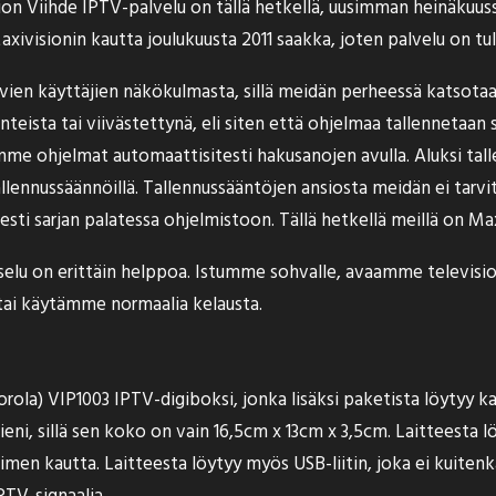
sion Viihde IPTV-palvelu on tällä hetkellä, uusimman heinäkuuss
visionin kautta joulukuusta 2011 saakka, joten palvelu on tull
ntavien käyttäjien näkökulmasta, sillä meidän perheessä katso
nteista tai viivästettynä, eli siten että ohjelmaa tallennetaan
me ohjelmat automaattisitesti hakusanojen avulla. Aluksi tal
allennussäännöillä. Tallennussääntöjen ansiosta meidän ei tarvit
sti sarjan palatessa ohjelmistoon. Tällä hetkellä meillä on Ma
lu on erittäin helppoa. Istumme sohvalle, avaamme televisio
ai käytämme normaalia kelausta.
orola) VIP1003 IPTV-digiboksi, jonka lisäksi paketista löytyy k
eni, sillä sen koko on vain 16,5cm x 13cm x 3,5cm. Laitteesta l
ttimen kautta. Laitteesta löytyy myös USB-liitin, joka ei kuiten