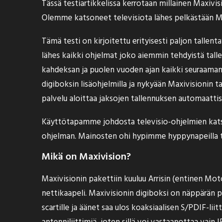
Tässä testiartikkelissa kerrotaan millainen Maxivi
Olemme katsoneet televisiota lähes pelkästään Maxi
Tämä testi on kirjoitettu erityisesti paljon talle
lähes kaikki ohjelmat joko aiemmin tehdyistä talle
kahdeksan ja puolen vuoden ajan kaikki seuraamam
digiboksin lisäohjelmilla ja nykyään Maxivisionin t
palvelu aloittaa jaksojen tallennuksen automaattise
Käyttötapamme johdosta televisio-ohjelmien katse
ohjelman. Mainosten ohi hypimme hyppynapeilla t
Mikä on Maxivision?
Maxivisionin pakettiin kuuluu Arrisin (entinen Mot
nettikaapeli. Maxivisionin digiboksi on näppärän pi
scartille ja äänet saa ulos koaksiaalisen S/PDIF-lii