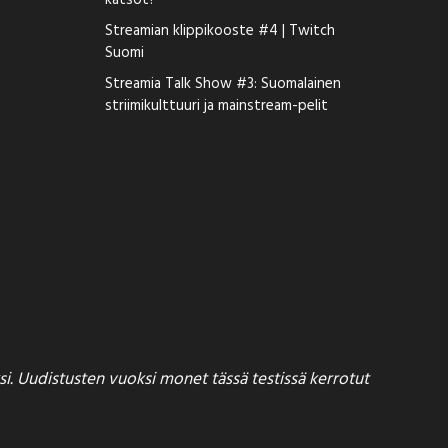
katsot?
Streamian klippikooste #4 | Twitch
Suomi
Streamia Talk Show #3: Suomalainen
striimikulttuuri ja mainstream-pelit
si. Uudistusten vuoksi monet tässä testissä kerrotut