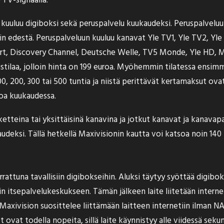
PTV-signaalia.
 kuuluu digiboksi sekä peruspalvelu kuukaudeksi. Peruspalveluun
nin edestä. Peruspalveluun kuuluu kanavat Yle TV1, Yle TV2, Yl
ort, Discovery Channel, Deutsche Welle, TV5 Monde, Yle HD, 
ustilaa, jolloin hinta on 199 euroa. Myöhemmin tilatessa ensimm
00, 200, 300 tai 500 tuntia ja niistä perittävät kertamaksut ova
oa kuukaudessa.
tteina tai yksittäisinä kanavina ja jotkut kanavat ja kanavap
deksi. Tällä hetkellä Maxivisionin kautta voi katsoa noin 140 
rattuna tavallisiin digibokseihin. Aluksi täytyy syöttää digib
in itsepalvelukeskukseen. Tämän jälkeen laite liitetään interne
Maxivision suosittelee liittämään laitteen internetiin ilman 
 ovat todella nopeita, sillä laite käynnistyy alle viidessä sekun