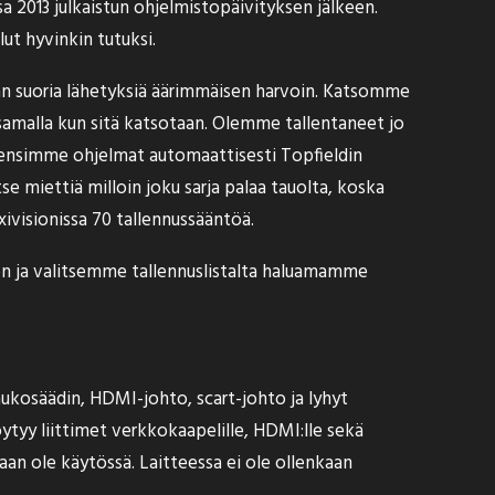
a 2013 julkaistun ohjelmistopäivityksen jälkeen.
ut hyvinkin tutuksi.
taan suoria lähetyksiä äärimmäisen harvoin. Katsomme
 samalla kun sitä katsotaan. Olemme tallentaneet jo
lensimme ohjelmat automaattisesti Topfieldin
se miettiä milloin joku sarja palaa tauolta, koska
xivisionissa 70 tallennussääntöä.
n ja valitsemme tallennuslistalta haluamamme
aukosäädin, HDMI-johto, scart-johto ja lyhyt
öytyy liittimet verkkokaapelille, HDMI:lle sekä
kaan ole käytössä. Laitteessa ei ole ollenkaan