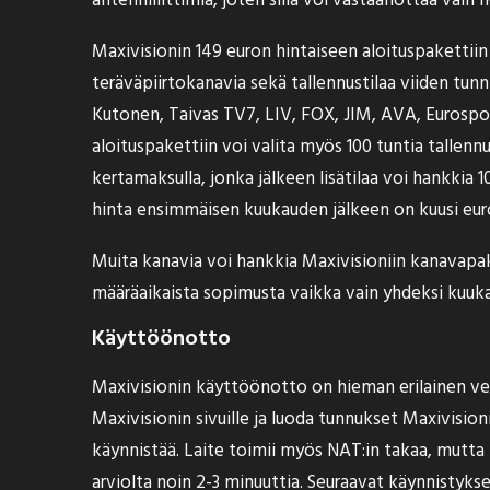
antenniliittimiä, joten sillä voi vastaanottaa vain I
Maxivisionin 149 euron hintaiseen aloituspakettiin
teräväpiirtokanavia sekä tallennustilaa viiden tun
Kutonen, Taivas TV7, LIV, FOX, JIM, AVA, Eurosp
aloituspakettiin voi valita myös 100 tuntia tallenn
kertamaksulla, jonka jälkeen lisätilaa voi hankkia 1
hinta ensimmäisen kuukauden jälkeen on kuusi eur
Muita kanavia voi hankkia Maxivisioniin kanavapake
määräaikaista sopimusta vaikka vain yhdeksi kuukau
Käyttöönotto
Maxivisionin käyttöönotto on hieman erilainen ver
Maxivisionin sivuille ja luoda tunnukset Maxivision
käynnistää. Laite toimii myös NAT:in takaa, mutta 
arviolta noin 2-3 minuuttia. Seuraavat käynnistykset