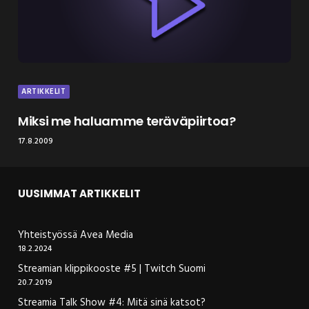
ARTIKKELIT
Miksi me haluamme teräväpiirtoa?
17.8.2009
UUSIMMAT ARTIKKELIT
Yhteistyössä Avea Media
18.2.2024
Streamian klippikooste #5 | Twitch Suomi
20.7.2019
Streamia Talk Show #4: Mitä sinä katsot?