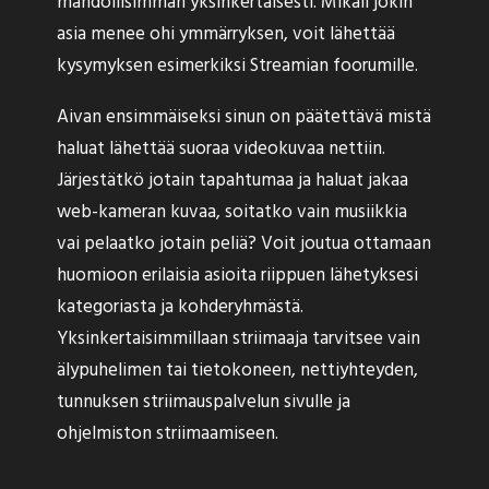
mahdollisimman yksinkertaisesti. Mikäli jokin
asia menee ohi ymmärryksen, voit lähettää
kysymyksen esimerkiksi Streamian foorumille.
Aivan ensimmäiseksi sinun on päätettävä mistä
haluat lähettää suoraa videokuvaa nettiin.
Järjestätkö jotain tapahtumaa ja haluat jakaa
web-kameran kuvaa, soitatko vain musiikkia
vai pelaatko jotain peliä? Voit joutua ottamaan
huomioon erilaisia asioita riippuen lähetyksesi
kategoriasta ja kohderyhmästä.
Yksinkertaisimmillaan striimaaja tarvitsee vain
älypuhelimen tai tietokoneen, nettiyhteyden,
tunnuksen striimauspalvelun sivulle ja
ohjelmiston striimaamiseen.