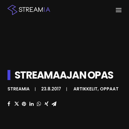
ETUSIVU
ARTIKKELIT
STREAMIT
STREAMAAJAN OPAS
KESKUSTELU
SHOP
STREAMIA
|
23.8.2017
|
ARTIKKELIT
,
OPPAAT
HAKU