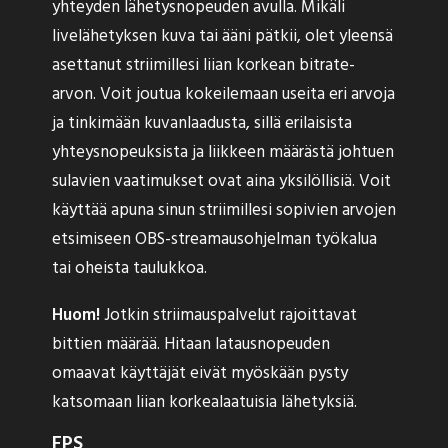
yhteyden lähetysnopeuden avulla. Mikäli
livelähetyksen kuva tai ääni pätkii, olet yleensä
asettanut striimillesi liian korkean bitrate-
arvon. Voit joutua kokeilemaan useita eri arvoja
ja tinkimään kuvanlaadusta, sillä erilaisista
yhteysnopeuksista ja liikkeen määrästä johtuen
sulavien vaatimukset ovat aina yksilöllisiä. Voit
käyttää apuna sinun striimillesi sopivien arvojen
etsimiseen OBS-streamausohjelman työkalua
tai oheista taulukkoa.
Huom!
Jotkin striimauspalvelut rajoittavat
bittien määrää. Hitaan latausnopeuden
omaavat käyttäjät eivät myöskään pysty
katsomaan liian korkealaatuisia lähetyksiä.
FPS