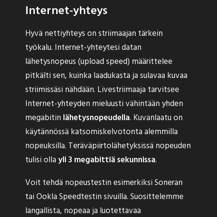
Internet-yhteys
Hyvä nettiyhteys on striimaajan tärkein
työkalu. Internet-yhteytesi datan
lähetysnopeus (upload speed) määrittelee
pitkälti sen, kuinka laadukasta ja sulavaa kuvaa
striimissäsi nähdään. Livestriimaaja tarvitsee
Internet-yhteyden mieluusti vähintään yhden
megabitin
lähetysnopeudella
. Kuvanlaatu on
käytännössä katsomiskelvotonta alemmilla
nopeuksilla. Teräväpiirtolähetyksissä nopeuden
tulisi olla
yli 3 megabittiä sekunnissa
.
Voit tehdä nopeustestin esimerkiksi Soneran
tai Ookla Speedtestin sivuilla. Suosittelemme
langallista, nopeaa ja luotettavaa