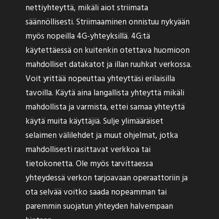
nettiyhteyttä, mikäli aiot striimata
säännöllisesti. Striimaaminen onnistuu nykyään
myös nopeilla 4G-yhteyksillä. 4G:tä
käytettäessä on kuitenkin otettava huomioon
mahdolliset datakatot ja illan ruuhkat verkossa.
Voit yrittää nopeuttaa yhteyttäsi erilaisilla
tavoilla. Käytä aina langallista yhteyttä mikäli
mahdollista ja varmista, ettei samaa yhteyttä
käytä muita käyttäjiä. Sulje ylimääräiset
selaimen välilehdet ja muut ohjelmat, jotka
mahdollisesti rasittavat verkkoa tai
tietokonetta. Ole myös tarvittaessa
yhteydessä verkon tarjoavaan operaattoriin ja
ota selvää voitko saada nopeamman tai
paremmin suojatun yhteyden halvempaan