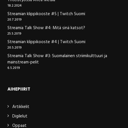
Yhteistyössä Avea Media
18.2.2024
Streamian klippikooste #5 | Twitch Suomi
20.7.2019
Streamia Talk Show #4: Mitä sinä katsot?
25.5.2019
Streamian klippikooste #4 | Twitch Suomi
20.5.2019
Streamia Talk Show #3: Suomalainen striimikulttuuri ja
mainstream-pelit
6.5.2019
AIHEPIIRIT
Artikkelit
Digilelut
Oppaat