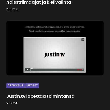
naisstriimaajat ja kielivalinta
25.3.2019
ARTIKKELIT
UUTISET
Justin.tv lopettaa toimintansa
5.8.2014