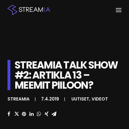
ETUSIVU
ARTIKKELIT
STREAMIT
STREAMIA TALK SHOW
#2: ARTIKLA 13 –
KESKUSTELU
MEEMIT PIILOON?
SHOP
STREAMIA
|
7.4.2019
|
UUTISET
,
VIDEOT
HAKU