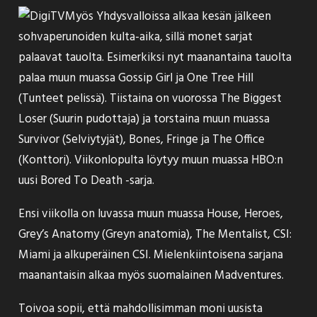
Myös Yhdysvalloissa alkaa kesän jälkeen
sohvaperunoiden kulta-aika, sillä monet
sarjat
palaavat tauolta
. Esimerkiksi nyt maanantaina tauolta
palaa muun muassa Gossip Girl ja One Tree Hill
(Tunteet pelissä). Tiistaina on vuorossa The Biggest
Loser (Suurin pudottaja) ja torstaina muun muassa
Survivor (Selviytyjät), Bones, Fringe ja The Office
(Konttori). Viikonlopulta löytyy muun muassa HBO:n
uusi Bored To Death -sarja.
Ensi viikolla on luvassa muun muassa House, Heroes,
Grey’s Anatomy (Greyn anatomia), The Mentalist, CSI:
Miami ja alkuperäinen CSI. Mielenkiintoisena sarjana
maanantaisin alkaa myös suomalainen Madventures.
Toivoa sopii, että mahdollisimman moni uusista