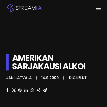
ETUSIVU
ARTIKKELIT
STREAMIT
AMERIKAN
KESKUSTELU
SARJAKAUSI ALKOI
SHOP
JANI LATVALA
|
14.9.2009
|
DIGILELUT
HAKU