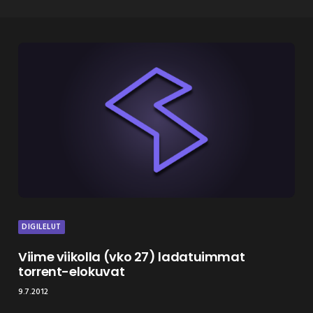
DIGILELUT
Viime viikolla (vko 27) ladatuimmat
torrent-elokuvat
9.7.2012