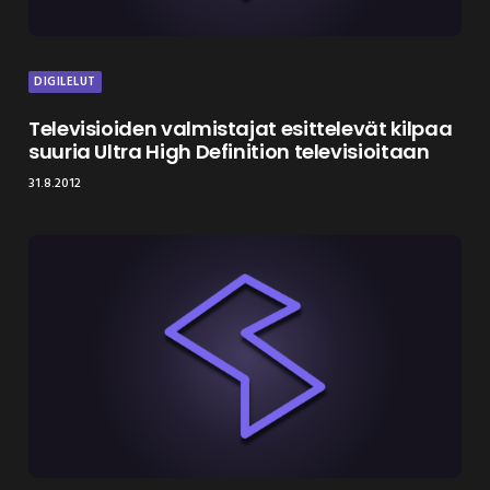
DIGILELUT
Televisioiden valmistajat esittelevät kilpaa
suuria Ultra High Definition televisioitaan
31.8.2012