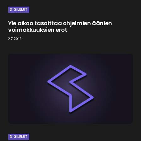
DIGILELUT
Yle aikoo tasoittaa ohjelmien äänien
voimakkuuksien erot
2.7.2012
DIGILELUT