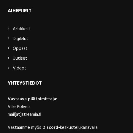
AIHEPIIRIT
Artikkelit
Digilelut
Oppaat
Uutiset
Videot
YHTEYSTIEDOT
Vastaava päätoimittaja:
Ville Polvela
mail[at]streamia.fi
Vastaamme myös
Discord
-keskustelukanavalla.