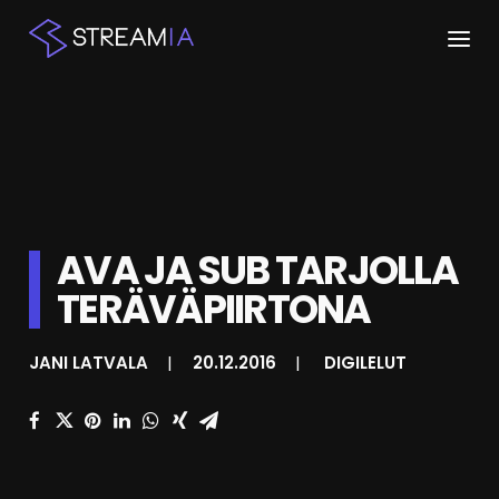
ETUSIVU
ARTIKKELIT
STREAMIT
AVA JA SUB TARJOLLA
KESKUSTELU
TERÄVÄPIIRTONA
SHOP
JANI LATVALA
|
20.12.2016
|
DIGILELUT
HAKU