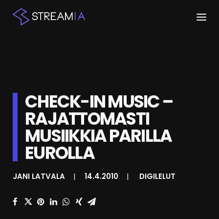
ETUSIVU
ARTIKKELIT
CHECK-IN MUSIC –
STREAMIT
RAJATTOMASTI
KESKUSTELU
MUSIIKKIA PARILLA
SHOP
EUROLLA
JANI LATVALA
|
14.4.2010
|
DIGILELUT
HAKU