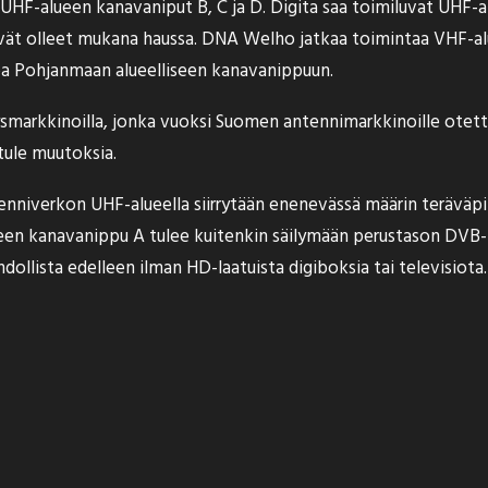
UHF-alueen kanavaniput B, C ja D. Digita saa toimiluvat UHF-alue
 eivät olleet mukana haussa. DNA Welho jatkaa toimintaa VHF-
pa Pohjanmaan alueelliseen kanavanippuun.
tysmarkkinoilla, jonka vuoksi Suomen antennimarkkinoille otett
 tule muutoksia.
tenniverkon UHF-alueella siirrytään enenevässä määrin teräväp
een kanavanippu A tulee kuitenkin säilymään perustason DVB-T -
dollista edelleen ilman HD-laatuista digiboksia tai televisiota.