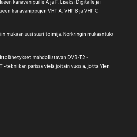
en kanavanipuille A ja F. Lisäksi Digitalle jäi
alueen kanavanippujen VHF A, VHF B ja VHF C
iin mukaan uusi suuri toimija. Norkringin mukaantulo
iirtolähetykset mahdollistavan DVB-T2 -
tekniikan parissa vielä joitain vuosia, jotta Ylen