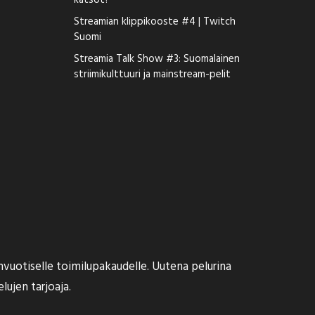
katsot?
Streamian klippikooste #4 | Twitch
Suomi
Streamia Talk Show #3: Suomalainen
striimikulttuuri ja mainstream-pelit
uotiselle toimilupakaudelle. Uutena pelurina
lujen tarjoaja.