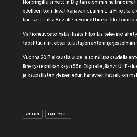
Norkringille annettiin Digitan aiemmin hallinnoimat 
edelleen toimiluvat kanavanippuihin E ja H, jotka
kanssa. Lisäksi Anvialle myönnettiin verkkotoimilu
Valtioneuvosto halusi lisätä kilpailua televisiolähe
tapahtuu niin, ettei kuluttajien antennijärjestelmiin
Vuonna 2017 alkavalla uudella toimilupakaudella an
lähetystekniikan käyttöön. Digitalle jäänyt UHF-alu
ja kaupallisten yleisen edun kanavien katselu on mah
ANTENNI
LÄHETYKSET