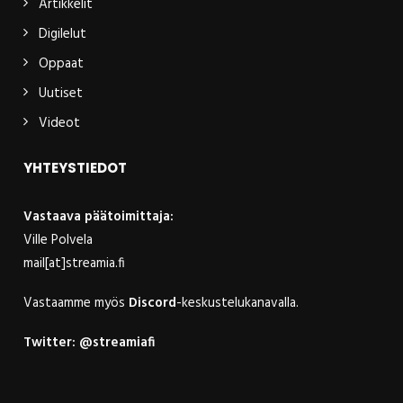
Artikkelit
Digilelut
Oppaat
Uutiset
Videot
YHTEYSTIEDOT
Vastaava päätoimittaja:
Ville Polvela
mail[at]streamia.fi
Vastaamme myös
Discord
-keskustelukanavalla.
Twitter:
@streamiafi