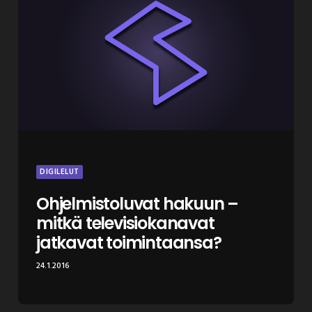
DIGILELUT
Ohjelmistoluvat hakuun –
mitkä televisiokanavat
jatkavat toimintaansa?
24.1.2016