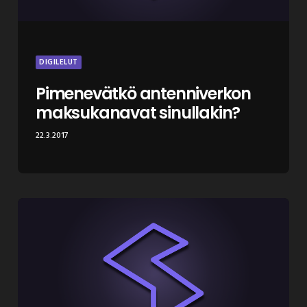
DIGILELUT
Pimenevätkö antenniverkon
maksukanavat sinullakin?
22.3.2017