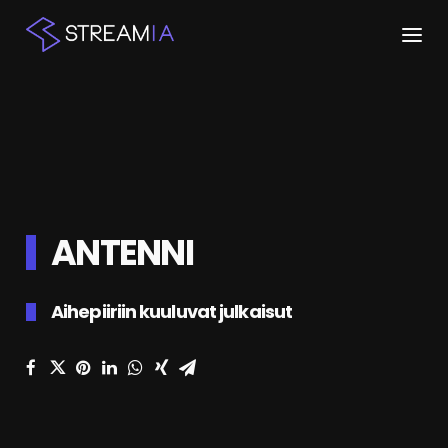
ETUSIVU
ARTIKKELIT
STREAMIT
ANTENNI
KESKUSTELU
SHOP
Aihepiiriin kuuluvat julkaisut
HAKU