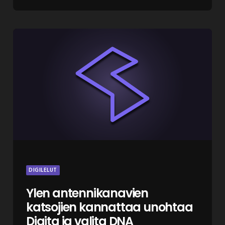
DIGILELUT
Ylen antennikanavien
katsojien kannattaa unohtaa
Digita ja valita DNA