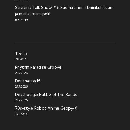
Streamia Talk Show #3: Suomalainen striimikulttuuri
ja mainstream-pelit
6.5.2019
Teeto
7.8.2026
Rhythm Paradise Groove
29.7.2026
Denshattack!
27.7.2026
Deathbulge: Battle of the Bands
23.7.2026
70s-style Robot Anime Geppy-X
15.7.2026