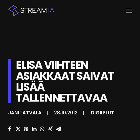
ETUSIVU
ARTIKKELIT
ELISA VIIHTEEN
STREAMIT
ASIAKKAAT SAIVAT
KESKUSTELU
LISÄÄ
SHOP
TALLENNETTAVAA
JANI LATVALA
|
28.10.2012
|
DIGILELUT
HAKU