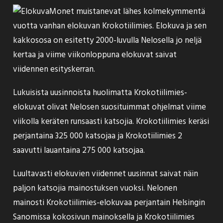
Monet muistanevat lähes kolmekymmentä
vuotta vanhan elokuvan Krokotiilimies. Elokuva ja sen
kakkososa on esitetty 2000-luvulla Nelosella jo neljä
kertaa ja viime viikonloppuna elokuvat saivat
viidennen esityskerran.
Lukuisista uusinnoista huolimatta Krokotiilimies-
elokuvat olivat Nelosen
suosituimmat
ohjelmat viime
viikolla keräten runsaasti katsojia. Krokotiilimies keräsi
perjantaina 325 000 katsojaa ja Krokotiilimies 2
saavutti lauantaina 275 000 katsojaa.
Luultavasti elokuvien viidennet uusinnat saivat näin
paljon katsojia mainostuksen vuoksi. Nelonen
mainosti Krokotiilimies-elokuvaa perjantain Helsingin
Sanomissa kokosivun mainoksella ja Krokotiilimies