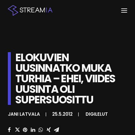
ETUSIVU
ARTIKKELIT
ELOKUVIEN
STREAMIT
UUSINNATKO MUKA
TURHIA – EHEI, VIIDES
KESKUSTELU
UUSINTA OLI
SHOP
SUPERSUOSITTU
HAKU
JANI LATVALA
|
25.5.2012
|
DIGILELUT