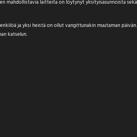
n mahdollistavia laitteita on löytynyt yksityisasunnoista sekä 
 henkilöä ja yksi heistä on ollut vangittunakin muutaman päiv
an katselun.