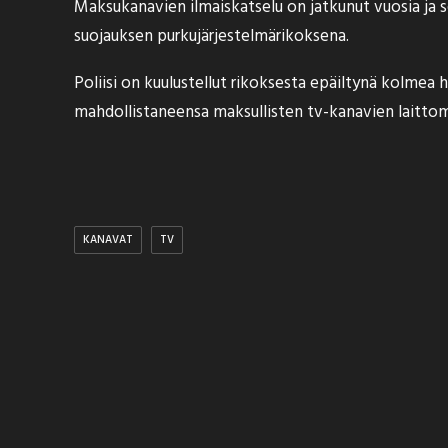
Maksukanavien ilmaiskatselu on jatkunut vuosia ja se
suojauksen purkujärjestelmärikoksena.
Poliisi on kuulustellut rikoksesta epäiltynä kolmea
mahdollistaneensa maksullisten tv-kanavien laittom
KANAVAT
TV