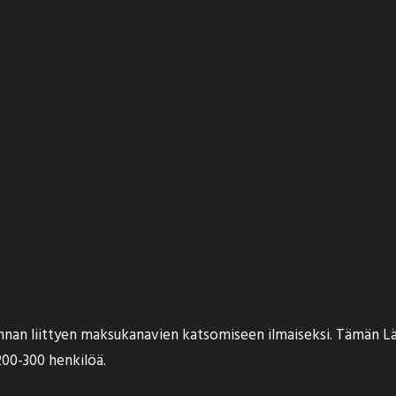
nnan liittyen maksukanavien katsomiseen ilmaiseksi. Tämän Lä
200-300 henkilöä.