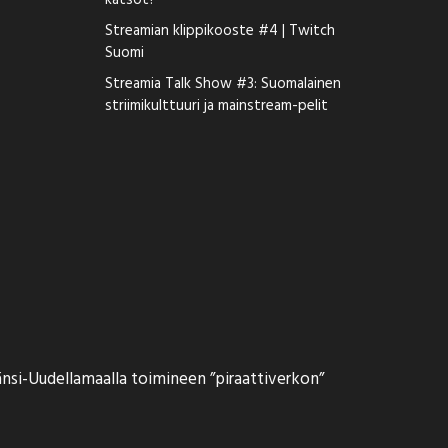
katsot?
Streamian klippikooste #4 | Twitch
Suomi
Streamia Talk Show #3: Suomalainen
striimikulttuuri ja mainstream-pelit
nsi-Uudellamaalla toimineen ”piraattiverkon”