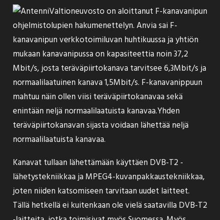
Valtioneuvosto on aloittanut
F-kanavanipun
ohjelmistolupien hakumenettelyn
. Anvia sai F-
kanavanipun verkkotoimiluvan huhtikuussa ja yhtiön
mukaan kanavanipussa on kapasiteettia noin 37,2
Mbit/s, josta teräväpiirtokanava tarvitsee 6,3Mbit/s ja
normaalilaatuinen kanava 1,5Mbit/s. F-kanavanippuun
mahtuu näin ollen viisi teräväpiirtokanavaa sekä
enintään neljä normaalilaatuista kanavaa.Yhden
teräväpiirtokanavan sijasta voidaan lähettää neljä
normaalilaatuista kanavaa.
Kanavat tullaan lähettämään käyttäen DVB-T2 -
lähetystekniikkaa ja MPEG4-kuvanpakkaustekniikkaa,
joten niiden katsomiseen tarvitaan uudet laitteet.
Tällä hetkellä ei kuitenkaan ole vielä saatavilla DVB-T2
-laitteita, jotka toimisivat myös Suomessa. Myös