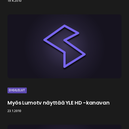
19.4.2010
DIGILELUT
Myös Lumotv näyttää YLE HD -kanavan
23.1.2010