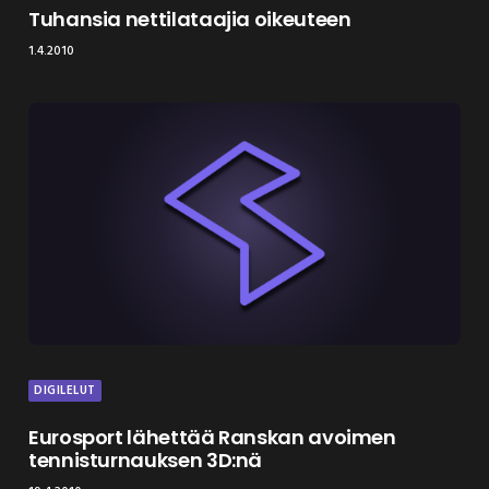
Tuhansia nettilataajia oikeuteen
1.4.2010
DIGILELUT
Eurosport lähettää Ranskan avoimen
tennisturnauksen 3D:nä