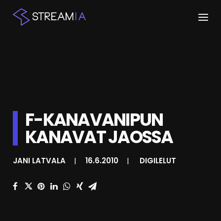
ETUSIVU
ARTIKKELIT
STREAMIT
F-KANAVANIPUN
KESKUSTELU
KANAVAT JAOSSA
SHOP
JANI LATVALA
|
16.6.2010
|
DIGILELUT
HAKU