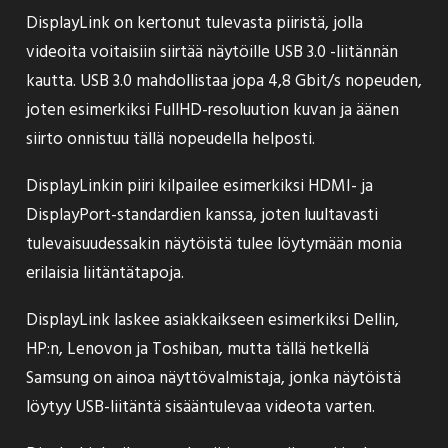
DisplayLink on kertonut tulevasta piiristä
, jolla
videoita voitaisiin siirtää näytöille USB 3.0 -liitännän
kautta. USB 3.0 mahdollistaa jopa 4,8 Gbit/s nopeuden,
joten esimerkiksi FullHD-resoluution kuvan ja äänen
siirto onnistuu tällä nopeudella helposti.
DisplayLinkin piiri kilpailee esimerkiksi HDMI- ja
DisplayPort-standardien kanssa, joten luultavasti
tulevaisuudessakin näytöistä tulee löytymään monia
erilaisia liitäntätapoja.
DisplayLink laskee asiakkaikseen esimerkiksi Dellin,
HP:n, Lenovon ja Toshiban, mutta tällä hetkellä
Samsung on ainoa näyttövalmistaja, jonka näytöistä
löytyy USB-liitäntä sisääntulevaa videota varten.