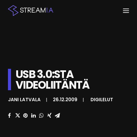
ETUSIVU
ARTIKKELIT
STREAMIT
USB 3.0:STA
KESKUSTELU
VIDEOLIITÄNTÄ
SHOP
JANI LATVALA
|
26.12.2009
|
DIGILELUT
HAKU