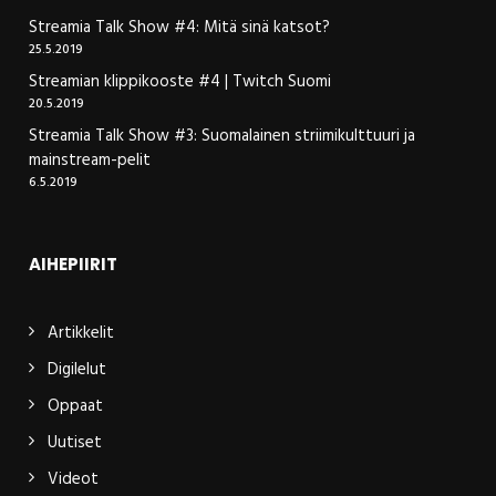
Streamia Talk Show #4: Mitä sinä katsot?
25.5.2019
Streamian klippikooste #4 | Twitch Suomi
20.5.2019
Streamia Talk Show #3: Suomalainen striimikulttuuri ja
mainstream-pelit
6.5.2019
AIHEPIIRIT
Artikkelit
Digilelut
Oppaat
Uutiset
Videot