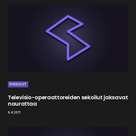
DIGILELUT
Televisio-operaattoreiden sekoilut jaksavat
naurattaa
6.4.2011