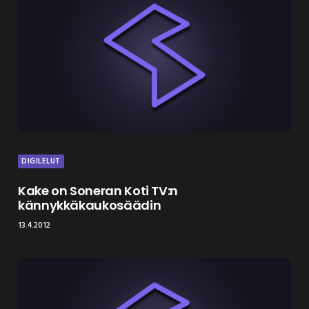
DIGILELUT
Kake on Soneran Koti TV:n
kännykkäkaukosäädin
13.4.2012