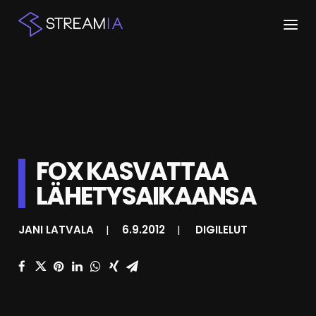
ETUSIVU
ARTIKKELIT
STREAMIT
FOX KASVATTAA
KESKUSTELU
LÄHETYSAIKAANSA
SHOP
JANI LATVALA
|
6.9.2012
|
DIGILELUT
HAKU