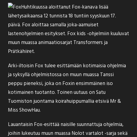
Huhtikuussa aloittanut Fox-kanava
lisää
lähetysaikaansa 12 tunnista 18 tuntiin syyskuun 17.
päivä. Fox aloittaa samalla joka-aamuiset
lastenohjelmien esitykset. Fox kids -ohjelmiin kuuluvat
muun muassa animaatiosarjat Transformers ja
Prätkähiiret.
Arki-iltoisin Fox tulee esittämään kotimaisia ohjelmia
ja syksyllä ohjelmistossa on muun muassa Tanssi
peppu pieneksi, joka on Foxin ensimmäinen iso
kotimainen tuotanto. Toinen uutuus on Satu
Tuomiston juontama koirahuippumallia etsivä Mr &
Miss ShowHau.
Lauantaisin Fox-esittää naisille suunnattuja ohjelmia,
joihin lukeutuu muun muassa Nolot vartalot -sarja sekä