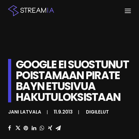
ETUSIVU
ARTIKKELIT
GOOGLE EI SUOSTUNUT
STREAMIT
POISTAMAAN PIRATE
KESKUSTELU
BAYN ETUSIVUA
SHOP
HAKUTULOKSISTAAN
JANI LATVALA
|
11.9.2013
|
DIGILELUT
HAKU