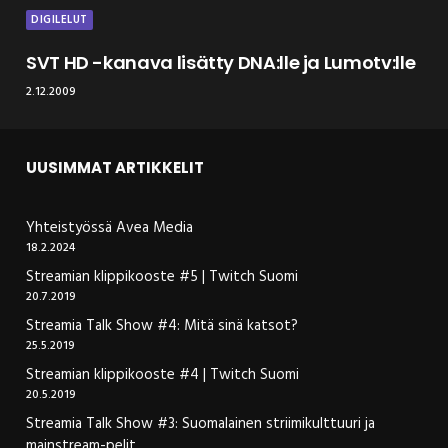
DIGILELUT
SVT HD -kanava lisätty DNA:lle ja Lumotv:lle
2.12.2009
UUSIMMAT ARTIKKELIT
Yhteistyössä Avea Media
18.2.2024
Streamian klippikooste #5 | Twitch Suomi
20.7.2019
Streamia Talk Show #4: Mitä sinä katsot?
25.5.2019
Streamian klippikooste #4 | Twitch Suomi
20.5.2019
Streamia Talk Show #3: Suomalainen striimikulttuuri ja
mainstream-pelit