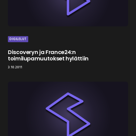
DIGILELUT
Discoveryn ja France24:n
toimilupamuutokset hylättiin
3.10.2011