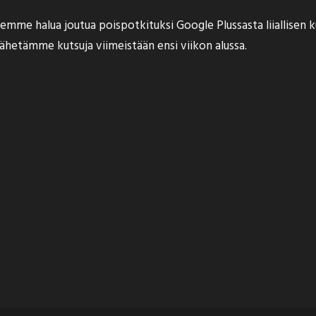
llä emme halua joutua poispotkituksi Google Plussasta liiallise
ähetämme kutsuja viimeistään ensi viikon alussa.