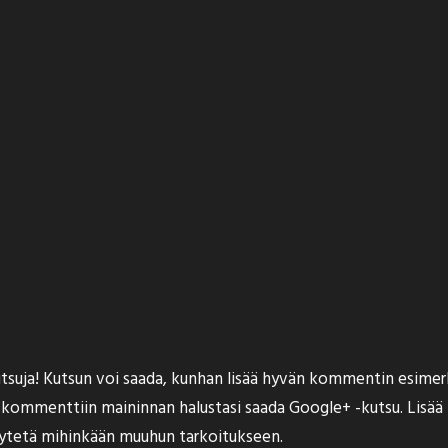
kutsuja! Kutsun voi saada, kunhan lisää hyvän kommentin esimer
ä kommenttiin maininnan halustasi saada Google+ -kutsu. Lisä
äytetä mihinkään muuhun tarkoitukseen.