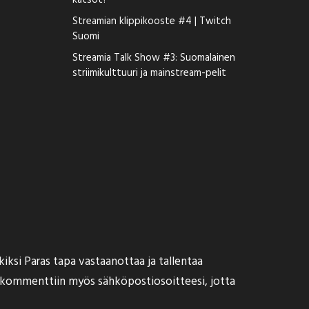
katsot?
Streamian klippikooste #4 | Twitch
Suomi
Streamia Talk Show #3: Suomalainen
striimikulttuuri ja mainstream-pelit
kiksi
Paras tapa vastaanottaa ja tallentaa
ä kommenttiin myös sähköpostiosoitteesi, jotta