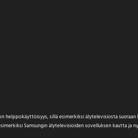
on helppokäyttöisyys, sillä esimerkiksi älytelevisiosta suoraa
imerkiksi Samsungin älytelevisioiden sovelluksen kautta ja ny