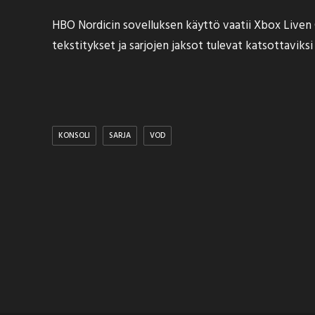
HBO Nordicin sovelluksen käyttö vaatii Xbox Liven 
tekstitykset ja sarjojen jaksot tulevat katsottaviks
KONSOLI
SARJA
VOD