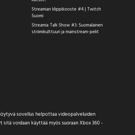
katsot?
Streamian klippikooste #4 | Twitch
Suomi
Streamia Talk Show #3: Suomalainen
striimikulttuuri ja mainstream-pelit
n löytyvä sovellus helpottaa videopalveluiden
t sitä voidaan
käyttää
myös suoraan Xbox 360 -