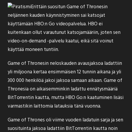
Erittäin suositun Game of Thronesin
neljännen kauden käynnistyminen sai katsojat
käyttämään HBO:n Go videopalvelua. HBO ei
kuitenkaan ollut varautunut katsojamääriin, joten sen
video-on-demand -palvelu kaatui, eikä sitä voinut
käyttää moneen tuntiin.
Game of Thronesin neloskauden avausjaksoa
ladattiin
yli miljoona kertaa ensimmäisen 12 tunnin aikana ja yli
300 000 henkilöä jakoi jaksoa samaan aikaan. Game of
Thronesia on aikaisemminkin ladattu ennätysmääriä
BitTorrentin kautta, mutta HBO Go:n kaatuminen lisäsi
varmastikin laittomia latauksia tänä vuonna.
Game of Thrones oli
viime vuoden ladatuin sarja
ja sen
suosituinta jaksoa ladattiin BitTorrentin kautta noin