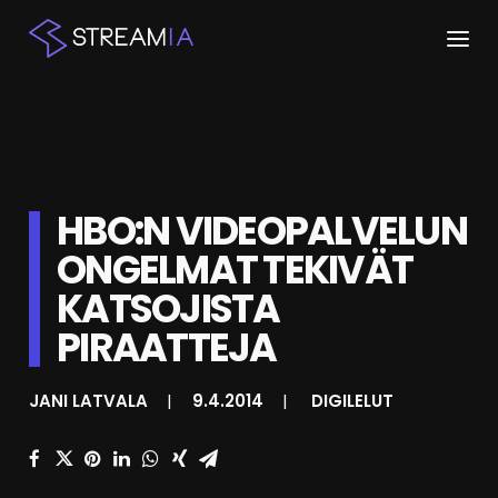
ETUSIVU
ARTIKKELIT
HBO:N VIDEOPALVELUN
STREAMIT
ONGELMAT TEKIVÄT
KESKUSTELU
KATSOJISTA
SHOP
PIRAATTEJA
JANI LATVALA
|
9.4.2014
|
DIGILELUT
HAKU