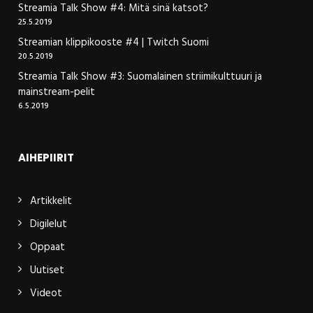
Streamia Talk Show #4: Mitä sinä katsot?
25.5.2019
Streamian klippikooste #4 | Twitch Suomi
20.5.2019
Streamia Talk Show #3: Suomalainen striimikulttuuri ja
mainstream-pelit
6.5.2019
AIHEPIIRIT
Artikkelit
Digilelut
Oppaat
Uutiset
Videot