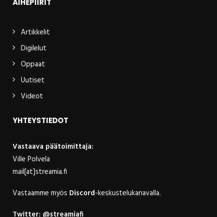
AIHEPIIRIT
Artikkelit
Digilelut
Oppaat
Uutiset
Videot
YHTEYSTIEDOT
Vastaava päätoimittaja:
Ville Polvela
mail[at]streamia.fi
Vastaamme myös
Discord
-keskustelukanavalla.
Twitter:
@streamiafi