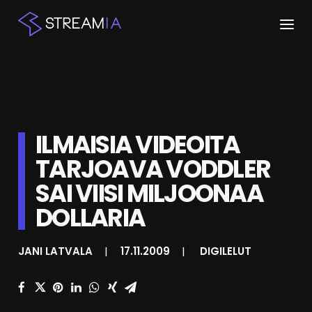
ETUSIVU
ARTIKKELIT
ILMAISIA VIDEOITA
STREAMIT
TARJOAVA VODDLER
KESKUSTELU
SAI VIISI MILJOONAA
SHOP
DOLLARIA
JANI LATVALA
|
17.11.2009
|
DIGILELUT
HAKU