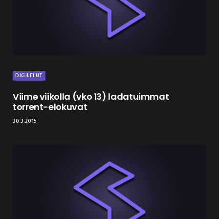
DIGILELUT
Viime viikolla (vko 13) ladatuimmat
torrent-elokuvat
30.3.2015