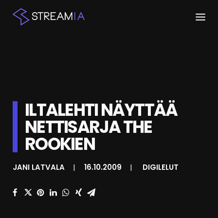
ETUSIVU
ARTIKKELIT
STREAMIT
ILTALEHTI NÄYTTÄÄ
NETTISARJA THE
KESKUSTELU
ROOKIEN
SHOP
JANI LATVALA
|
16.10.2009
|
DIGILELUT
HAKU