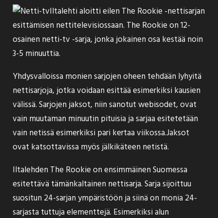
Iltalehti aloitti eilen
The Rookie -nettisarjan
esittämisen nettitelevisiossaan
. The Rookie on 12-
osainen netti-tv -sarja, jonka jokainen osa kestää noin
3-5 minuuttia.
Yhdysvalloissa monien sarjojen oheen tehdään lyhyitä
nettisarjoja, jotka voidaan esittää esimerkiksi kausien
välissä. Sarjojen jaksot, niin sanotut webisodet, ovat
vain muutaman minuutin pituisia ja sarjaa esitetetään
vain netissä esimerkiksi pari kertaa viikossa.Jaksot
ovat katsottavissa myös jälkikäteen netistä.
Iltalehden The Rookie on ensimmäinen Suomessa
esitettävä tämänkaltainen nettisarja. Sarja sijoittuu
suositun 24-sarjan ympäristöön ja siinä on monia 24-
sarjasta tuttuja elementtejä. Esimerkiksi alun