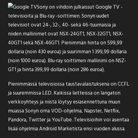
Sony on vihdoin julkaissut Google TV -
televisioita ja Blu-ray -soittimen. Sonyn uudet
televisiot ovat 24-, 32-, 40- sekä 46-tuumaisia ja
niiden mallinimet ovat NSX-24GT1, NSX-32GT1, NSX-
40GT1 sekä NSX-46GT1. Pienimmän hinta on 599,99
dollaria (noin 430 euroa) ja suurimman 1 399,99 dollaria
(noin 1000 euroa). Blu-ray soittimen mallinimi on NSZ-
GT1 ja hinta 399,99 dollaria (noin 286 euroa).
Pienimmässä televisiossa taustavalaistuksena on CCFL
ja suuremmissa LED. Kaikissa laitteissa on langaton
verkkoyhteys ja niistä löytyy esiasennettuna muun
muassa Sonyn oma VOD-ohjelma, Napster, Netflix,
Pandora, Twitter ja YouTube. Televisioihin voi asentaa
lisää ohjelmia Android Marketista ensi vuoden alussa.