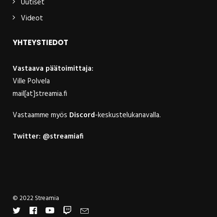
Uutiset
Videot
YHTEYSTIEDOT
Vastaava päätoimittaja:
Ville Polvela
mail[at]streamia.fi
Vastaamme myös
Discord
-keskustelukanavalla.
Twitter:
@streamiafi
© 2022 Streamia