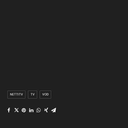
NETTITV
TV
VOD