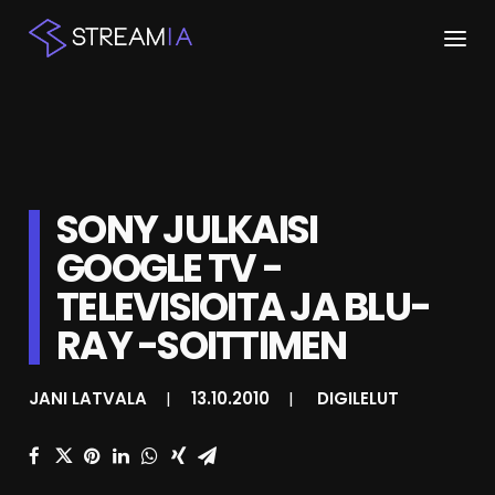
ETUSIVU
ARTIKKELIT
SONY JULKAISI
STREAMIT
GOOGLE TV -
KESKUSTELU
TELEVISIOITA JA BLU-
SHOP
RAY -SOITTIMEN
JANI LATVALA
|
13.10.2010
|
DIGILELUT
HAKU