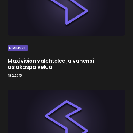
DIGILELUT
Maxivision valehtelee ja vähensi
asiakaspalvelua
18.2.2015