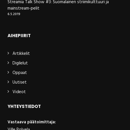
Streamia Talk Show #3: Suomalainen striimikulttuuri ja
mainstream-pelit
6.5.2019
AIHEPIIRIT
Artikkelit
Digilelut
Oppaat
Uutiset
Videot
YHTEYSTIEDOT
Vastaava päätoimittaja:
Ville Polvela