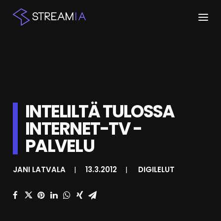
ETUSIVU
ARTIKKELIT
STREAMIT
INTELILTÄ TULOSSA
INTERNET-TV -
KESKUSTELU
PALVELU
SHOP
JANI LATVALA
|
13.3.2012
|
DIGILELUT
HAKU