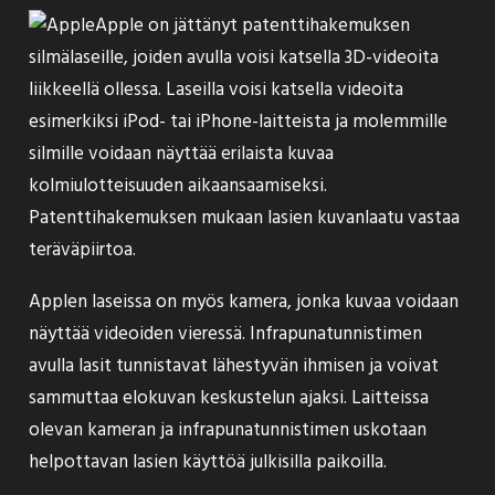
Apple on jättänyt patenttihakemuksen
silmälaseille
, joiden avulla voisi katsella 3D-videoita
liikkeellä ollessa. Laseilla voisi katsella videoita
esimerkiksi iPod- tai iPhone-laitteista ja molemmille
silmille voidaan näyttää erilaista kuvaa
kolmiulotteisuuden aikaansaamiseksi.
Patenttihakemuksen mukaan lasien kuvanlaatu vastaa
teräväpiirtoa.
Applen laseissa on myös kamera, jonka kuvaa voidaan
näyttää videoiden vieressä. Infrapunatunnistimen
avulla lasit tunnistavat lähestyvän ihmisen ja voivat
sammuttaa elokuvan keskustelun ajaksi. Laitteissa
olevan kameran ja infrapunatunnistimen uskotaan
helpottavan lasien käyttöä julkisilla paikoilla.