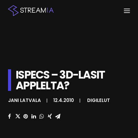
ETUSIVU
ARTIKKELIT
STREAMIT
ISPECS – 3D-LASIT
KESKUSTELU
APPLELTA?
SHOP
JANI LATVALA
|
12.4.2010
|
DIGILELUT
HAKU