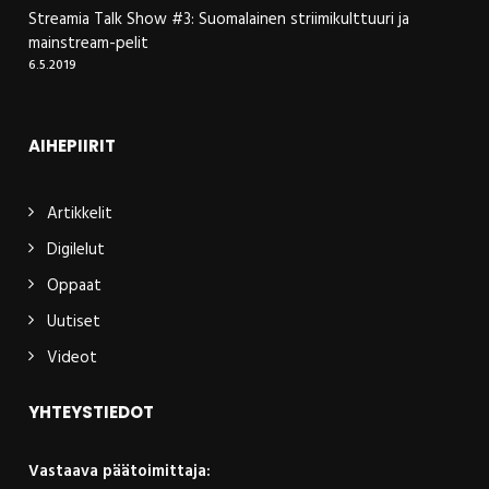
Streamia Talk Show #3: Suomalainen striimikulttuuri ja
mainstream-pelit
6.5.2019
AIHEPIIRIT
Artikkelit
Digilelut
Oppaat
Uutiset
Videot
YHTEYSTIEDOT
Vastaava päätoimittaja: