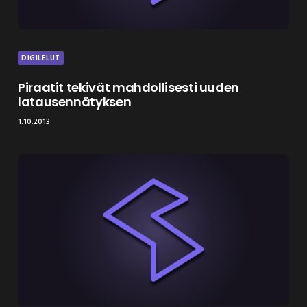
DIGILELUT
Piraatit tekivät mahdollisesti uuden
latausennätyksen
1.10.2013