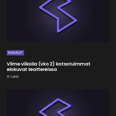
DIGILELUT
Viime viikolla (vko 2) katsotuimmat
elokuvat teattereissa
17.1.2012