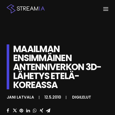
ETUSIVU
ARTIKKELIT
MAAILMAN
STREAMIT
ENSIMMÄINEN
ANTENNIVERKON 3D-
KESKUSTELU
LÄHETYS ETELÄ-
SHOP
KOREASSA
HAKU
JANI LATVALA
|
12.5.2010
|
DIGILELUT