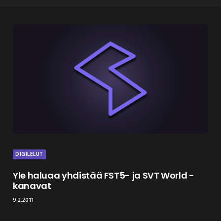
DIGILELUT
Yle haluaa yhdistää FST5- ja SVT World -
kanavat
9.2.2011