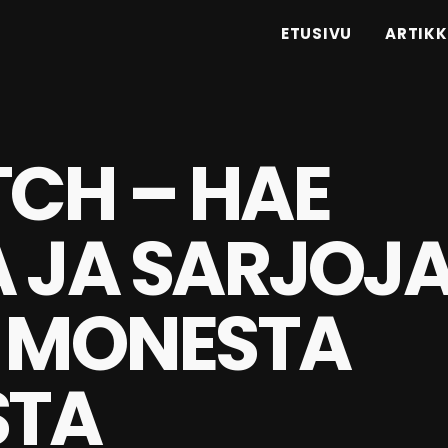
ETUSIVU
ARTIKK
CH – HAE
A JA SARJOJ
I MONESTA
STA