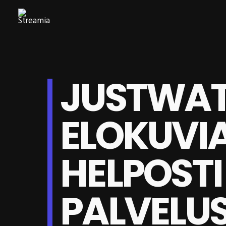
JUSTWAT
ELOKUVI
HELPOST
PALVELU