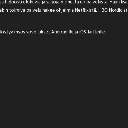
a helposti elokuvia ja sarjoja monesta eri palvelusta. Haun lis
ssakin toimiva palvelu hakee ohjelmia Netflixistä, HBO Nordicis
öytyy myös sovellukset Androidille ja iOS-laitteille.