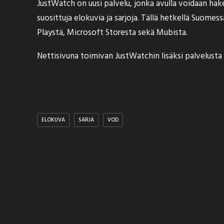
JustWatch on uusi palvelu, jonka avulla voidaan hake
suosittuja elokuvia ja sarjoja. Tällä hetkellä Suome
Playstä, Microsoft Storesta sekä Mubista.
Nettisivuna toimivan JustWatchin lisäksi palvelusta l
ELOKUVA
SARJA
VOD