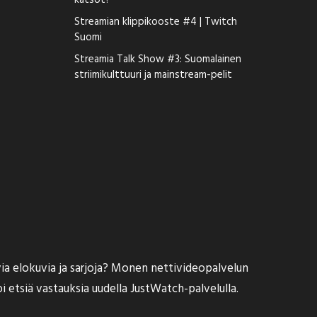
katsot?
Streamian klippikooste #4 | Twitch
Suomi
Streamia Talk Show #3: Suomalainen
striimikulttuuri ja mainstream-pelit
a elokuvia ja sarjoja? Monen nettivideopalvelun
i etsiä vastauksia uudella
JustWatch
-palvelulla.