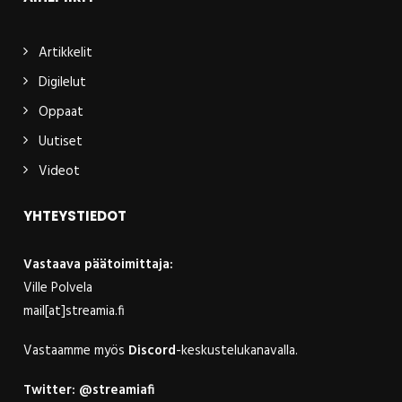
Artikkelit
Digilelut
Oppaat
Uutiset
Videot
YHTEYSTIEDOT
Vastaava päätoimittaja:
Ville Polvela
mail[at]streamia.fi
Vastaamme myös
Discord
-keskustelukanavalla.
Twitter:
@streamiafi