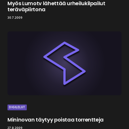
Myös Lumotv lähettää urheilukilpailut
teräväpiirtona
30.7.2009
DIGILELUT
Mininovan täytyy poistaa torrentteja
27.8.2009