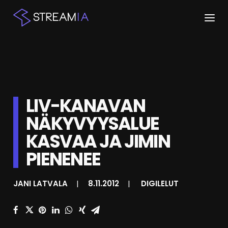
ETUSIVU
ARTIKKELIT
LIV-KANAVAN
STREAMIT
NÄKYVYYSALUE
KESKUSTELU
KASVAA JA JIMIN
SHOP
PIENENEE
JANI LATVALA
|
8.11.2012
|
DIGILELUT
HAKU