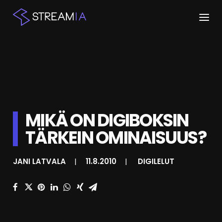
ETUSIVU
ARTIKKELIT
STREAMIT
MIKÄ ON DIGIBOKSIN
KESKUSTELU
TÄRKEIN OMINAISUUS?
SHOP
JANI LATVALA
|
11.8.2010
|
DIGILELUT
HAKU