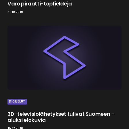
Varo piraatti-topfieldejä
21.10.2010
DIGILELUT
3D-televisiolähetykset tulivat Suomeen –
aluksi elokuvia
16.12.2010