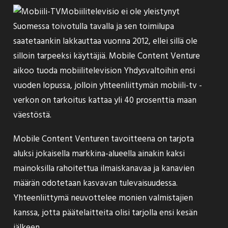
Mobiilitelevisio ei ole yleistynyt
Suomessa toivotulla tavalla ja sen toimilupa
saatetaankin
lakkauttaa
vuonna 2012, ellei sillä ole
silloin tarpeeksi käyttäjiä. Mobile Content Venture
aikoo tuoda mobiilitelevision
Yhdysvaltoihin
ensi
vuoden lopussa, jolloin yhteenliittymän mobiili-tv -
verkon on tarkoitus kattaa yli 40 prosenttia maan
väestöstä.
Mobile Content Venturen tavoitteena on tarjota
aluksi jokaisella markkina-alueella ainakin kaksi
mainoksilla rahoitettua ilmaiskanavaa ja kanavien
määrän odotetaan kasvavan tulevaisuudessa.
Yhteenliittymä neuvottelee monien valmistajien
kanssa, jotta päätelaitteita olisi tarjolla ensi kesän
jälkeen.