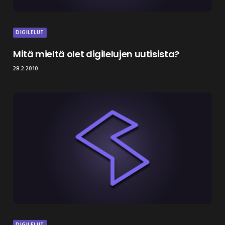
DIGILELUT
Mitä mieltä olet digilelujen uutisista?
28.2.2010
DIGILELUT