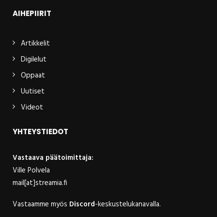
AIHEPIIRIT
Artikkelit
Digilelut
Oppaat
Uutiset
Videot
YHTEYSTIEDOT
Vastaava päätoimittaja:
Ville Polvela
mail[at]streamia.fi
Vastaamme myös
Discord
-keskustelukanavalla.