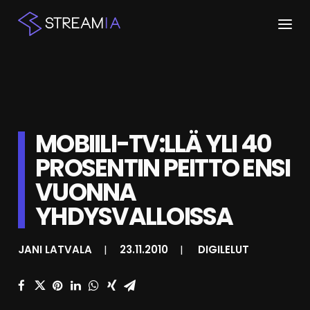
ETUSIVU
ARTIKKELIT
MOBIILI-TV:LLÄ YLI 40
STREAMIT
PROSENTIN PEITTO ENSI
KESKUSTELU
VUONNA
SHOP
YHDYSVALLOISSA
JANI LATVALA
|
23.11.2010
|
DIGILELUT
HAKU