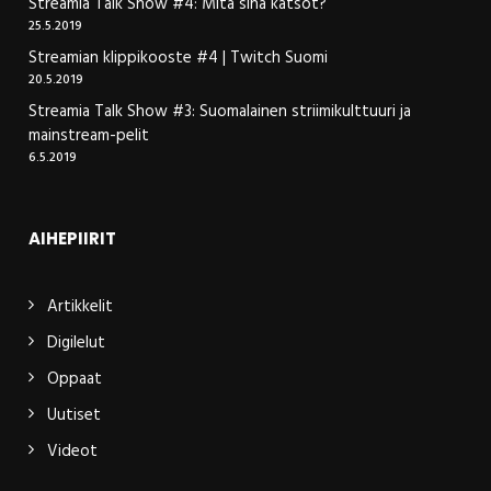
Streamia Talk Show #4: Mitä sinä katsot?
25.5.2019
Streamian klippikooste #4 | Twitch Suomi
20.5.2019
Streamia Talk Show #3: Suomalainen striimikulttuuri ja
mainstream-pelit
6.5.2019
AIHEPIIRIT
Artikkelit
Digilelut
Oppaat
Uutiset
Videot