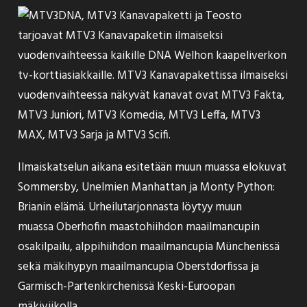
DNA, MTV3 Kanavapaketti ja Teosto
tarjoavat
MTV3 Kanavapaketin ilmaiseksi
vuodenvaihteessa kaikille DNA Welhon kaapeliverkon
tv-korttiasiakkaille. MTV3 Kanavapakettissa ilmaiseksi
vuodenvaihteessa näkyvät kanavat ovat MTV3 Fakta,
MTV3 Juniori, MTV3 Komedia, MTV3 Leffa, MTV3
MAX, MTV3 Sarja ja MTV3 Scifi.
Ilmaiskatselun aikana esitetään muun muassa elokuvat
Sommersby, Unelmien Manhattan ja Monty Python:
Brianin elämä. Urheilutarjonnasta löytyy muun
muassa Oberhofin maastohiihdon maailmancupin
osakilpailu, alppihiihdon maailmancupia Münchenissä
sekä mäkihypyn maailmancupia Oberstdorfissa ja
Garmisch-Partenkirchenissä Keski-Euroopan
mäkiviikolla.