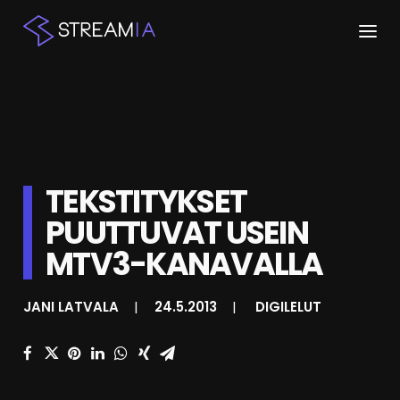
ETUSIVU
ARTIKKELIT
STREAMIT
TEKSTITYKSET
PUUTTUVAT USEIN
KESKUSTELU
MTV3-KANAVALLA
SHOP
JANI LATVALA
|
24.5.2013
|
DIGILELUT
HAKU