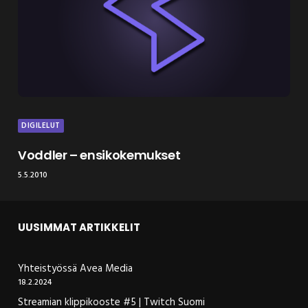
DIGILELUT
Voddler – ensikokemukset
5.5.2010
UUSIMMAT ARTIKKELIT
Yhteistyössä Avea Media
18.2.2024
Streamian klippikooste #5 | Twitch Suomi