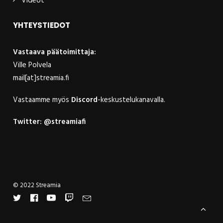
Videot
YHTEYSTIEDOT
Vastaava päätoimittaja:
Ville Polvela
mail[at]streamia.fi
Vastaamme myös
Discord
-keskustelukanavalla.
Twitter:
@streamiafi
© 2022 Streamia