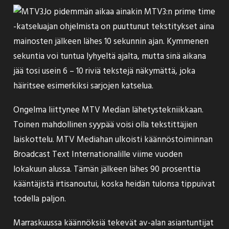
Jo pidemmän aikaa ainakin MTV3:n prime time
-katseluajan ohjelmista on puuttunut tekstitykset aina
mainosten jälkeen lähes 10 sekunnin ajan. Kymmenen
sekuntia voi tuntua lyhyeltä ajalta, mutta sinä aikana
jää tosi usein 6 – 10 riviä tekstejä näkymättä, joka
häiritsee esimerkiksi sarjojen katselua.
Ongelma liittynee MTV Median lähetystekniikkaan.
Toinen mahdollinen syypää voisi olla tekstittäjien
laiskottelu. MTV Mediahan ulkoisti käännöstoiminnan
Broadcast Text Internationalille viime vuoden
lokakuun alussa. Tämän jälkeen lähes 90 prosenttia
kääntäjistä irtisanoutui, koska heidän tulonsa tippuivat
todella paljon.
Marraskuussa käännöksiä tekevät av-alan asiantuntijat