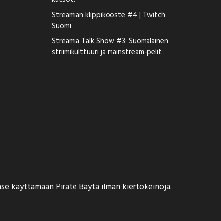
katsot?
Streamian klippikooste #4 | Twitch
Suomi
Streamia Talk Show #3: Suomalainen
striimikulttuuri ja mainstream-pelit
ääse käyttämään Pirate Baytä ilman kiertokeinoja.