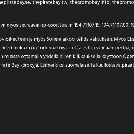
 thepiratebay.se, thepiratebay.tw, thepromobay.info, thepro
ös seuraaviin ip-osoitteisiin: 194.71.107.15, 194.71.107.80, 194.
vioikeuteen ja myös Sonera aikoo tehdä valituksen. Myös Elis
euden mukaan on todennäköistä, että estoa voidaan kiertää, 
muun muassa ottamalla yhdellä hiiren klikkauksella käyttöön Op
irate Bay -proxyjä. Esimerkiksi suomalaiselta kuullostava
piraat