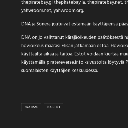
thepiratebay.gl thepiratebay.la, thepiratebay.net,
yahwroom.net, yahwroom.org.
DNA ja Sonera joutuivat estämään käyttäjiensä pääsyn my
DNA on jo valittanut käräjäoikeuden päätöksestä ho
hovioikeus määräsi Elisan
jatkamaan estoa
. Hovioik
käyttäjiltä aikaa ja taitoa. Estot voidaan kiertää 
käyttämällä
piratereverse.info -sivustolta
löytyviä P
suomalaisten käyttäjien keskuudessa.
PIRATISMI
TORRENT