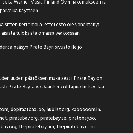
:n sekä Warner Music Finland Oy:n hakemukseen ja
-palvelua käyttäen.
a sitten kertomalla, ettei esto ole vähentänyt
laisista tuloksista omassa verkossaan
.
ensa pääsyn Pirate Bayn sivustoille jo
keuden uuden päätöksen mukaisesti. Pirate Bay on
vasti Pirate Baytä voidaankin kohtapuolin käyttää
com, depiraatbaai.be, hublist.org, kaboooom.in.
t, piratebay.org, piratebay.se, piratebay.so,
cbay.org, thepiratebay.am, thepiratebay.com,