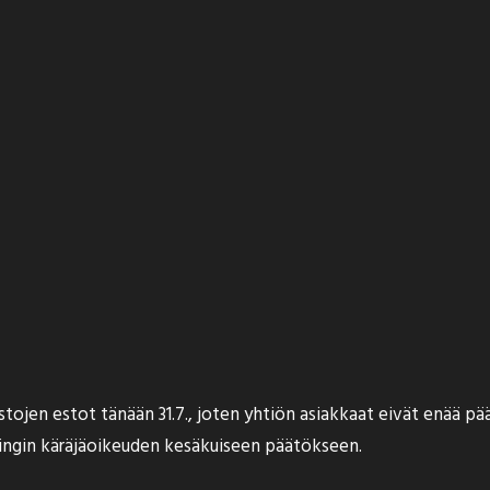
stojen estot tänään 31.7., joten yhtiön asiakkaat eivät enää p
singin käräjäoikeuden kesäkuiseen
päätökseen
.