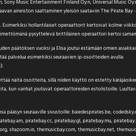
n, Sony Music Entertainment Finland Oy:n, Universal Music Oy
aavan aineiston saattaminen yleisön saataviin The Pirate Bay 
 Esimerkiksi hollantilaiset operaattorit
kertoivat
kolme viikko
 nimettömänä pysyttelevä brittiläinen operaattori
kertoi saman
den päätöksen vuoksi ja Elisa joutui estämään omien asiakkaid
ää palvelua esimerkiksi seuraavien ip-osoitteiden avulla:
83
.
ttää näitä osoitteita, sillä niiden käyttö on estetty käräjäoi
ita, kun vanhat joutuvat operaattoreiden estolistoille. Luulta
 pääsyn seuraaville sivustoille: baiedespirates.be, codedsky.
ay.am, piratebay.cc, piratebay.gl, piratebay.mu, piratebay.ne
y.org, shazoom.in, themusicbay.com, themusicbay.net, themusi