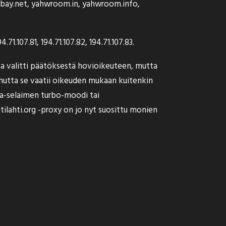
mobay.net, yahwroom.in, yahwroom.info,
71.107.81, 194.71.107.82, 194.71.107.83.
a valitti päätöksestä hovioikeuteen, mutta
mutta se vaatii oikeuden mukaan kuitenkin
era-selaimen turbo-moodi tai
tilahti.org
-proxy on jo nyt suosittu monien