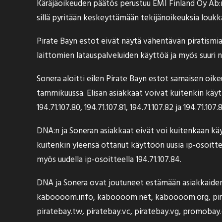
Käräjäoikeuden päätös perustuu EMI Finland Oy Ab:
sillä pyritään keskeyttämään tekijänoikeuksia loukk
Pirate Bayn estot eivät näytä vähentävän piratismia.
laittomien latauspalveluiden käyttöä ja myös suuri
Sonera aloitti eilen
Pirate Bayn estot samaisen oikeu
tammikuussa. Elisan asiakkaat voivat kuitenkin käytt
194.71.107.80
,
194.71.107.81
,
194.71.107.82
ja
194.71.107.
DNA:n ja Soneran asiakkaat eivät voi kuitenkaan käy
kuitenkin yleensä ottanut käyttöön uusia ip-osoitte
myös uudella ip-osoitteella
194.71.107.84
.
DNA ja Sonera ovat joutuneet estämään asiakkaidensa
kaboooom.info, kaboooom.net, kaboooom.org, pirateb
piratebay.tw, piratebay.vc, piratebay.vg, promoba