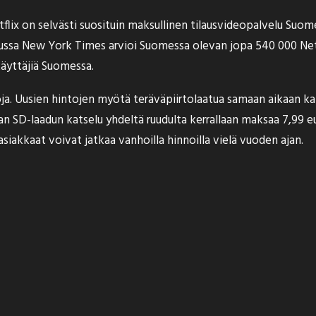
flix on selvästi suosituin maksullinen tilausvideopalvelu Suome
kuussa New York Times
arvioi
Suomessa olevan jopa 540 000 Netfl
 käyttäjiä Suomessa.
toja. Uusien hintojen myötä teräväpiirtolaatua samaan aikaan 
SD-laadun katselu yhdeltä ruudulta kerrallaan maksaa 7,99 eur
siakkaat voivat jatkaa vanhoilla hinnoilla vielä vuoden ajan.