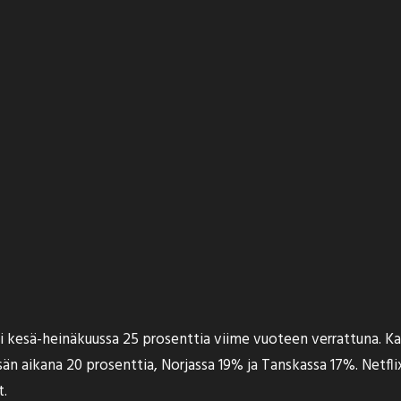
oi kesä-heinäkuussa 25 prosenttia viime vuoteen verrattuna. K
sän aikana 20 prosenttia, Norjassa 19% ja Tanskassa 17%. Netflix
t.