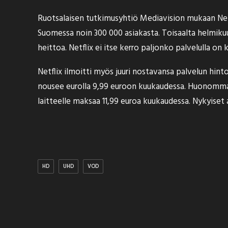
Ruotsalaisen tutkimusyhtiö Mediavision
mukaan
Net
Suomessa noin 300 000 asiakasta. Toisaalta helmi
heittoa. Netflix ei itse kerro paljonko palvelulla on
Netflix ilmoitti myös juuri nostavansa palvelun hin
nousee eurolla 9,99 euroon kuukaudessa. Huonomman 
laitteelle maksaa 11,99 euroa kuukaudessa. Nykyiset a
HD
UHD
VOD