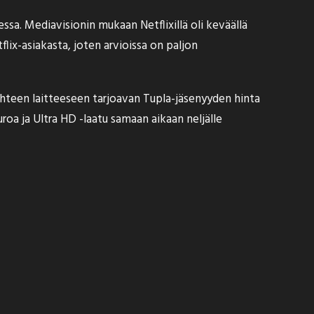
ssa. Mediavisionin mukaan Netflixillä oli keväällä
ix-asiakasta, joten arvioissa on paljon
kahteen laitteeseen tarjoavan Tupla-jäsenyyden hinta
oa ja Ultra HD -laatu samaan aikaan neljälle