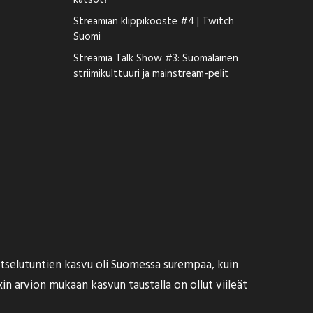
katsot?
Streamian klippikooste #4 | Twitch
Suomi
Streamia Talk Show #3: Suomalainen
striimikulttuuri ja mainstream-pelit
atselutuntien kasvu oli Suomessa surempaa, kuin
in arvion mukaan kasvun taustalla on ollut viileät