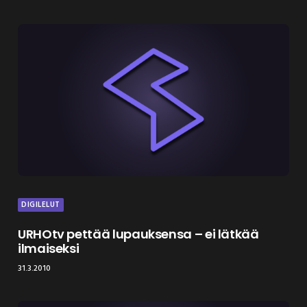
DIGILELUT
URHOtv pettää lupauksensa – ei lätkää
ilmaiseksi
31.3.2010