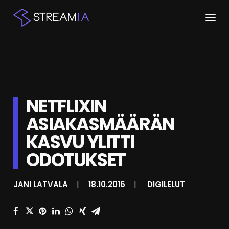
ETUSIVU
ARTIKKELIT
NETFLIXIN
STREAMIT
ASIAKASMÄÄRÄN
KESKUSTELU
KASVU YLITTI
SHOP
ODOTUKSET
JANI LATVALA
|
18.10.2016
|
DIGILELUT
HAKU