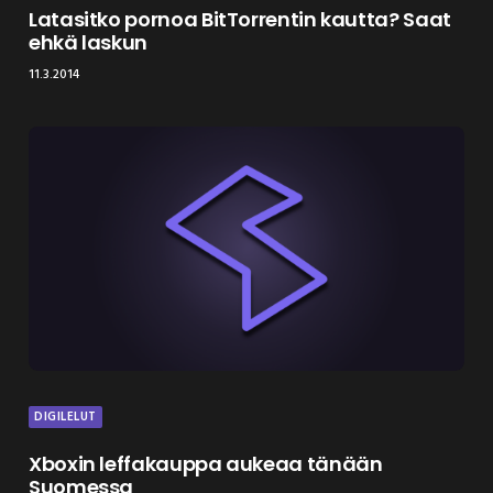
Latasitko pornoa BitTorrentin kautta? Saat
ehkä laskun
11.3.2014
DIGILELUT
Xboxin leffakauppa aukeaa tänään
Suomessa