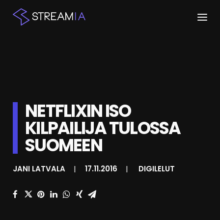
ETUSIVU
ARTIKKELIT
STREAMIT
NETFLIXIN ISO
KILPAILIJA TULOSSA
KESKUSTELU
SUOMEEN
SHOP
JANI LATVALA
|
17.11.2016
|
DIGILELUT
HAKU