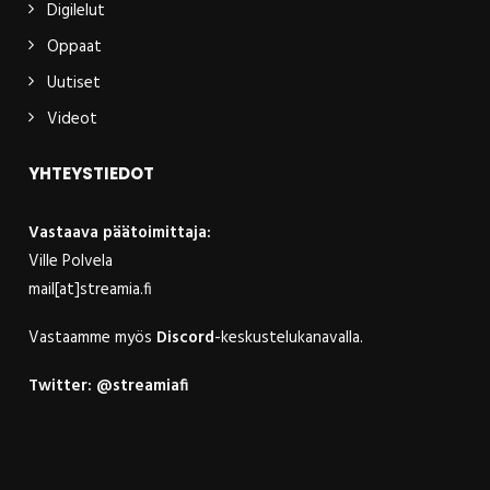
Digilelut
Oppaat
Uutiset
Videot
YHTEYSTIEDOT
Vastaava päätoimittaja:
Ville Polvela
mail[at]streamia.fi
Vastaamme myös
Discord
-keskustelukanavalla.
Twitter:
@streamiafi