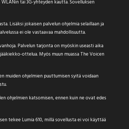
a WLANin tai 3G-yhteyden kautta. Sovelluksen
sta. Lisäksi jokaisen palvelun ohjelmia selaillaan ja
velussa ei ole vastaavaa mahdollisuutta.
 vanhoja. Palvelun tarjonta on myöskin useasti aika
o -jääkiekko-ottelua. Myös muun muassa The Voicen
en muiden ohjelmien puuttumisen syitä voidaan
stu.
iden ohjelmien katsomisen, ennen kuin ne ovat edes
sen tekee Lumia 610, millä sovellusta ei voi käyttää