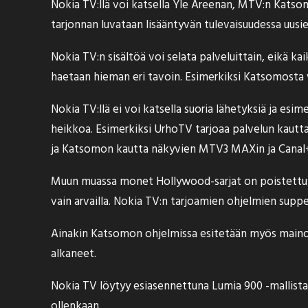
Nokia TV:llä voi katsella Yle Areenan, MTV:n Kats
tarjonnan luvataan lisääntyvän tulevaisuudessa uusien
Nokia TV:n sisältöä voi selata palveluittain, eikä kai
haetaan hieman eri tavoin. Esimerkiksi Katsomosta
Nokia TV:llä ei voi katsella suoria lähetyksiä ja es
heikkoa. Esimerkiksi UrhoTV tarjoaa palvelun kautt
ja Katsomon kautta näkyvien MTV3 MAXin ja Canal+
Muun muassa monet Hollywood-sarjat on poistettu 
vain arvailla. Nokia TV:n tarjoamien ohjelmien suppe
Ainakin Katsomon ohjelmissa esitetään myös mainok
alkaneet.
Nokia TV löytyy esiasennettuna Lumia 900 -mallista 
ollenkaan.