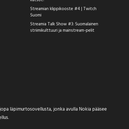
katsot?
Streamian klippikooste #4 | Twitch
Suomi
Streamia Talk Show #3: Suomalainen
striimikulttuuri ja mainstream-pelit
 jopa läpimurtosovellusta, jonka avulla Nokia pääsee
llus.