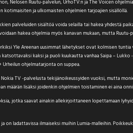
omon, Nelosen Ruutu-palvelun, UrhoTV:n ja The Voicen ohjelmi
 kotimaisiten ja ulkomaisten ohjelmien tarjoajien sisällöllä.
kkien palveluiden sisältöä voida selailla tai hakea yhdestä paika
 voidaan hakea ohjelmia myös kanavan mukaan, mutta Ruutu-pal
imerkiksi Yle Areenan uusimmat lähetykset ovat kolmisen tuntia
a katsottavaksi kaksi ja puoli kuukautta vanhaa Saipa – Lukk
 Urheilun ohjelmatarjonta on suppea.
Nokia TV -palvelusta tekijänoikeussyiden vuoksi, mutta moni
an määrän lisäksi joidenkin ohjelmien toistaminen ei aina onni
sia, jotka saavat ainakin allekirjoittaneen lopettamaan lyhy
ja on ladattavissa ilmaiseksi muihin Lumia-malleihin. Poikkeuk